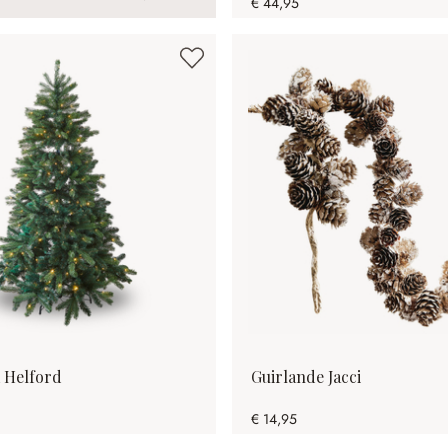
€ 44,95
 Helford
Guirlande Jacci
€ 14,95