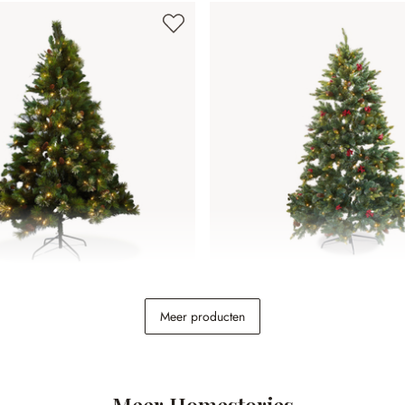
 Aure
Kerstboom Bindley
Meer producten
€ 268,00
Meer Homestories