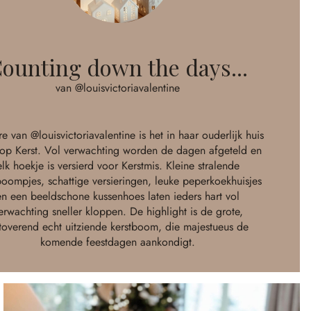
ounting down the days...
van @louisvictoriavalentine
ore van
@louisvictoriavalentine
is het in haar ouderlijk huis
lop Kerst. Vol verwachting worden de dagen afgeteld en
elk hoekje is versierd voor Kerstmis. Kleine stralende
boompjes, schattige versieringen, leuke peperkoekhuisjes
en een beeldschone kussenhoes laten ieders hart vol
erwachting sneller kloppen. De highlight is de grote,
toverend echt uitziende kerstboom, die majestueus de
komende feestdagen aankondigt.