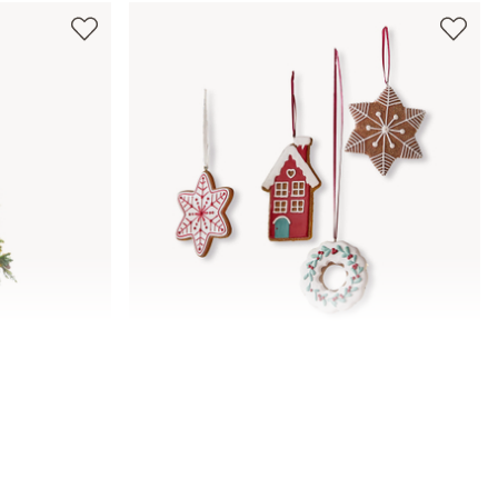
Hanger set van 4 Hestur
€ 24,95