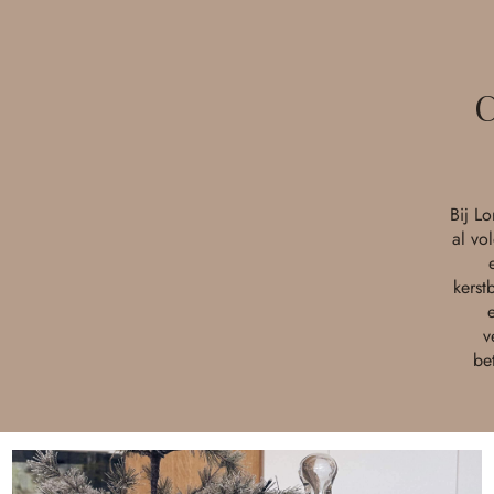
C
Bij L
al vo
kerst
v
be