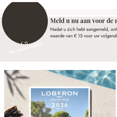
Meld u nu aan voor de 
Nadat u zich hebt aangemeld, ont
waarde van € 15 voor uw volgende
€ 15
NU AANMELDEN