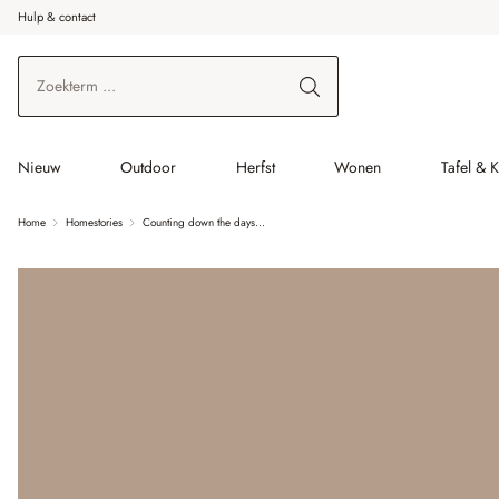
Hulp & contact
r de hoofdinhoud
Ga naar zoeken
Ga naar de hoofdnavigatie
Nieuw
Outdoor
Herfst
Wonen
Tafel & 
Home
Homestories
Counting down the days...