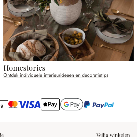
Homestories
Ontdek individuele interieurideeën en decoratietips
Rekening
ng
ie
Veilig winkelen