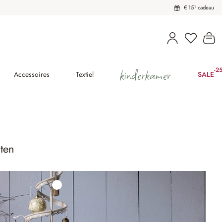
€ 15¹ cadeau
U heeft 
Wi
kinderkamer
-2
(25
Accessoires
Textiel
SALE
ten