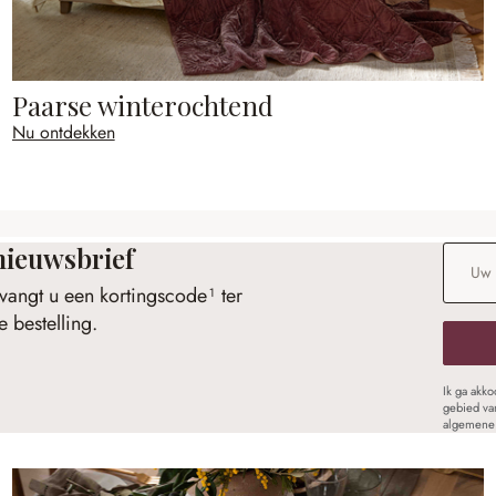
Paarse winterochtend
Nu ontdekken
nieuwsbrief
E-maila
vangt u een kortingscode¹ ter
 bestelling.
Ik ga akk
gebied va
algemene 