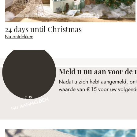
24 days until Christmas
Nu ontdekken
Meld u nu aan voor de 
Nadat u zich hebt aangemeld, ont
waarde van € 15 voor uw volgende
€ 15
NU AANMELDEN