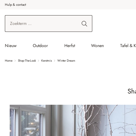
Hulp & contact
r de hoofdinhoud
Ga naar zoeken
Ga naar de hoofdnavigatie
Nieuw
Outdoor
Herfst
Wonen
Tafel & 
Home
Shop-The-Look
Kerstmis
Winter Dream
Sh