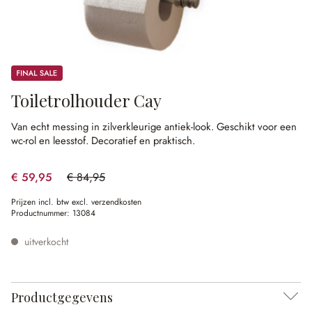
Sale
Toiletrolhouder Cay
Van echt messing in zilverkleurige antiek-look.
Geschikt voor een
wc-rol en leesstof.
Decoratief en praktisch.
€ 59,95
€ 84,95
(29.43% gespart)
Prijzen incl. btw excl. verzendkosten
Productnummer:
13084
uitverkocht
Productgegevens