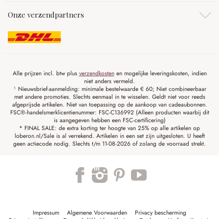
Onze verzendpartners
Alle prijzen incl. btw plus
verzendkosten
en mogelijke leveringskosten, indien
niet anders vermeld.
¹ Nieuwsbrief-aanmelding: minimale bestelwaarde € 60; Niet combineerbaar
met andere promoties. Slechts eenmaal in te wisselen. Geldt niet voor reeds
afgeprijsde artikelen. Niet van toepassing op de aankoop van cadeaubonnen.
FSC®-handelsmerklicentienummer: FSC-C136992 (Alleen producten waarbij dit
is aangegeven hebben een FSC-certificering)
* FINAL SALE: de extra korting ter hoogte van 25% op alle artikelen op
loberon.nl/Sale is al verrekend. Artikelen in een set zijn uitgesloten. U heeft
geen actiecode nodig. Slechts t/m 11-08-2026 of zolang de voorraad strekt.
Impressum
Algemene Voorwaarden
Privacy bescherming