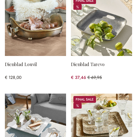
%
%
Dienblad Louvil
Dienblad Tarevo
€ 128,00
€ 37,46
€ 69,95
(46.45% gespart)
Sale
%
%