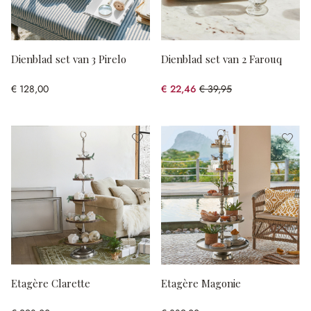
Dienblad set van 3 Pirelo
Dienblad set van 2 Farouq
€ 128,00
€ 22,46
€ 39,95
(43.78% gespart)
Etagère Clarette
Etagère Magonie