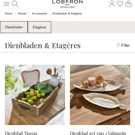
Wi
Naar de hoofdinhoud
Home
Wonen
Accessoires
Dienbladen & Etagères
Dienbladen
Etagères
Dienbladen & Etagères
Filter
Dienblad Tjorna
Dienblad set van 2 Valmorin