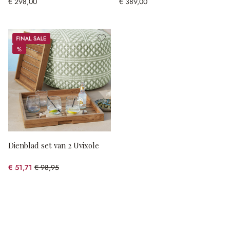
€ 298,00
€ 389,00
Sale
%
%
Dienblad set van 2 Uvixole
€ 51,71
€ 98,95
(47.74% gespart)