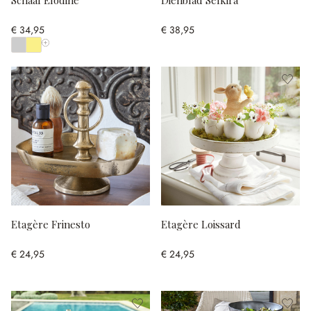
Schaal Élodine
Dienblad Selkira
€ 34,95
€ 38,95
Toon alle kleuren
Etagère Frinesto
Etagère Loissard
€ 24,95
€ 24,95