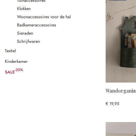
Tuinaccessoires
Klokken
Woonaccessoires voor de hal
Badkameraccessoires
Sieraden
Schrijfwaren
Textiel
Kinderkamer
-25%
SALE
(25% gespart)
Wandorganize
€ 19,95