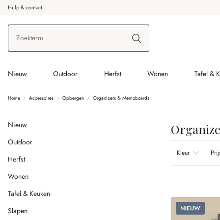
Hulp & contact
r de hoofdinhoud
Ga naar zoeken
Ga naar de hoofdnavigatie
Nieuw
Outdoor
Herfst
Wonen
Tafel & 
Home
Accessoires
Opbergen
Organizers & Memoboards
Nieuw
Organiz
Outdoor
Kleur
Prij
Herfst
Wonen
Tafel & Keuken
Nieuw
Slapen