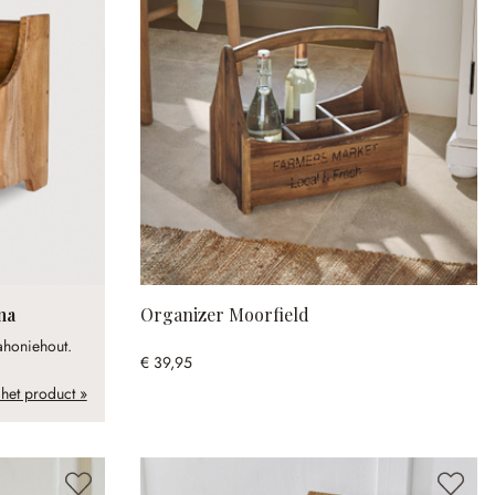
na
Organizer Moorfield
ahoniehout.
€ 39,95
 het product »