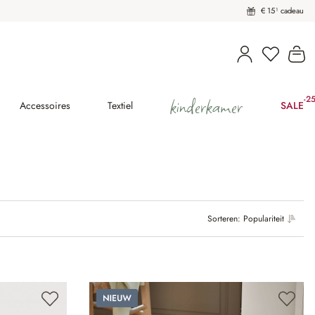
€ 15¹ cadeau
Wi
kinderkamer
-2
(25
Accessoires
Textiel
SALE
Sorteren:
Populariteit
Nieuw