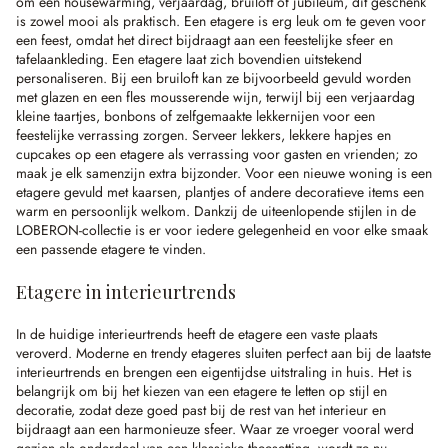
om een housewarming, verjaardag, bruiloft of jubileum, dit geschenk
is zowel mooi als praktisch. Een etagere is erg leuk om te geven voor
een feest, omdat het direct bijdraagt aan een feestelijke sfeer en
tafelaankleding. Een etagere laat zich bovendien uitstekend
personaliseren. Bij een bruiloft kan ze bijvoorbeeld gevuld worden
met glazen en een fles mousserende wijn, terwijl bij een verjaardag
kleine taartjes, bonbons of zelfgemaakte lekkernijen voor een
feestelijke verrassing zorgen. Serveer lekkers, lekkere hapjes en
cupcakes op een etagere als verrassing voor gasten en vrienden; zo
maak je elk samenzijn extra bijzonder. Voor een nieuwe woning is een
etagere gevuld met kaarsen, plantjes of andere decoratieve items een
warm en persoonlijk welkom. Dankzij de uiteenlopende stijlen in de
LOBERON-collectie is er voor iedere gelegenheid en voor elke smaak
een passende etagere te vinden.
Etagere in interieurtrends
In de huidige interieurtrends heeft de etagere een vaste plaats
veroverd. Moderne en trendy etageres sluiten perfect aan bij de laatste
interieurtrends en brengen een eigentijdse uitstraling in huis. Het is
belangrijk om bij het kiezen van een etagere te letten op stijl en
decoratie, zodat deze goed past bij de rest van het interieur en
bijdraagt aan een harmonieuze sfeer. Waar ze vroeger vooral werd