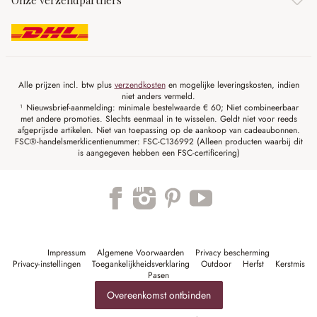
Onze verzendpartners
Alle prijzen incl. btw plus
verzendkosten
en mogelijke leveringskosten, indien
niet anders vermeld.
¹ Nieuwsbrief-aanmelding: minimale bestelwaarde € 60; Niet combineerbaar
met andere promoties. Slechts eenmaal in te wisselen. Geldt niet voor reeds
afgeprijsde artikelen. Niet van toepassing op de aankoop van cadeaubonnen.
FSC®-handelsmerklicentienummer: FSC-C136992 (Alleen producten waarbij dit
is aangegeven hebben een FSC-certificering)
Impressum
Algemene Voorwaarden
Privacy bescherming
Privacy-instellingen
Toegankelijkheidsverklaring
Outdoor
Herfst
Kerstmis
Pasen
Overeenkomst ontbinden