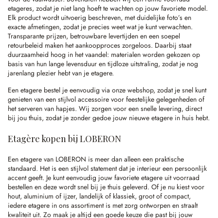
etageres, zodat je niet lang hoeft te wachten op jouw favoriete model.
Elk product wordt uitvoerig beschreven, met duidelijke foto’s en
exacte afmetingen, zodat je precies weet wat je kunt verwachten.
Transparante prijzen, betrouwbare levertijden en een soepel
retourbeleid maken het aankoopproces zorgeloos. Daarbij staat
duurzaamheid hoog in het vaandel: materialen worden gekozen op
basis van hun lange levensduur en tijdloze uitstraling, zodat je nog
jarenlang plezier hebt van je etagere.
Een etagere bestel je eenvoudig via onze webshop, zodat je snel kunt
genieten van een stijlvol accessoire voor feestelijke gelegenheden of
het serveren van hapjes. Wij zorgen voor een snelle levering, direct
bij jou thuis, zodat je zonder gedoe jouw nieuwe etagere in huis hebt.
Etagère kopen bij LOBERON
Een etagere van LOBERON is meer dan alleen een praktische
standaard. Het is een stijlvol statement dat je interieur een persoonlijk
accent geeft. Je kunt eenvoudig jouw favoriete etagere uit voorraad
bestellen en deze wordt snel bij je thuis geleverd. Of je nu kiest voor
hout, aluminium of ijzer, landelijk of klassiek, groot of compact,
iedere etagere in ons assortiment is met zorg ontworpen en straalt
kwaliteit uit. Zo maak je altijd een goede keuze die past bij jouw