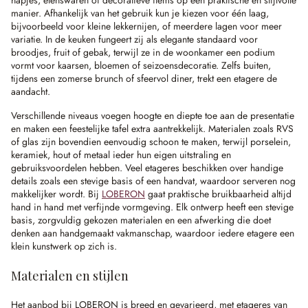
hapjes, etenswaren of decoratieve items op een praktische en stijlvolle
manier. Afhankelijk van het gebruik kun je kiezen voor één laag,
bijvoorbeeld voor kleine lekkernijen, of meerdere lagen voor meer
variatie. In de keuken fungeert zij als elegante standaard voor
broodjes, fruit of gebak, terwijl ze in de woonkamer een podium
vormt voor kaarsen, bloemen of seizoensdecoratie. Zelfs buiten,
tijdens een zomerse brunch of sfeervol diner, trekt een etagere de
aandacht.
Verschillende niveaus voegen hoogte en diepte toe aan de presentatie
en maken een feestelijke tafel extra aantrekkelijk. Materialen zoals RVS
of glas zijn bovendien eenvoudig schoon te maken, terwijl porselein,
keramiek, hout of metaal ieder hun eigen uitstraling en
gebruiksvoordelen hebben. Veel etageres beschikken over handige
details zoals een stevige basis of een handvat, waardoor serveren nog
makkelijker wordt. Bij
LOBERON
gaat praktische bruikbaarheid altijd
hand in hand met verfijnde vormgeving. Elk ontwerp heeft een stevige
basis, zorgvuldig gekozen materialen en een afwerking die doet
denken aan handgemaakt vakmanschap, waardoor iedere etagere een
klein kunstwerk op zich is.
Materialen en stijlen
Het aanbod bij LOBERON is breed en gevarieerd, met etageres van