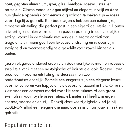
hout, gegoten aluminium, ijzer, glas, bamboe, roestvrij staal en
porselein. Glazen modellen ogen stijlvol en elegant, terwijl ze door
hun gladde oppervlak ook eenvoudig schoon te maken zijn – ideaal
voor dagelijks gebruik. Bamboe etageres hebben een natuurlijke,
moderne uitstraling die perfect past in een eigentijds interieur. Houten
uitvoeringen stralen warmte uit en passen prachtig in een landelijke
setting, vooral in combinatie met servies in zachte aardetinten.
Gegoten aluminium geeft een luxueuze uitstraling en is door zijn
stevigheid en weerbestendigheid geschikt voor zowel binnen als
buiten.
IJzeren etageres onderscheiden zich door sierlijke vormen en robuuste
stabiliteit, vaak met een nostalgische of industriële look. Roestvrij staal
biedt een moderne uitstraling, is duurzaam en zeer
onderhoudsvriendelijk. Porseleinen etageres zijn een elegante keuze
voor het serveren van hapjes en als decoratief accent in huis. Of je nu
kiest voor een compact model voor kleinere ruimtes of een groot
exemplaar voor royale presentaties, elk materiaal heeft zijn eigen
charme, voordelen en stijl. Dankzij deze veelzijdigheid vind je bij
LOBERON altijd een etagere die naadloos aansluit bij jouw smaak en
gebruik.
Populaire modellen