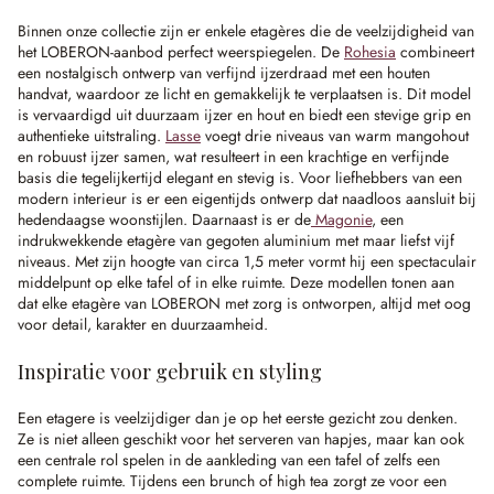
Binnen onze collectie zijn er enkele etagères die de veelzijdigheid van
het LOBERON-aanbod perfect weerspiegelen. De
Rohesia
combineert
een nostalgisch ontwerp van verfijnd ijzerdraad met een houten
handvat, waardoor ze licht en gemakkelijk te verplaatsen is. Dit model
is vervaardigd uit duurzaam ijzer en hout en biedt een stevige grip en
authentieke uitstraling.
Lasse
voegt drie niveaus van warm mangohout
en robuust ijzer samen, wat resulteert in een krachtige en verfijnde
basis die tegelijkertijd elegant en stevig is. Voor liefhebbers van een
modern interieur is er een eigentijds ontwerp dat naadloos aansluit bij
hedendaagse woonstijlen. Daarnaast is er de
Magonie
, een
indrukwekkende etagère van gegoten aluminium met maar liefst vijf
niveaus. Met zijn hoogte van circa 1,5 meter vormt hij een spectaculair
middelpunt op elke tafel of in elke ruimte. Deze modellen tonen aan
dat elke etagère van LOBERON met zorg is ontworpen, altijd met oog
voor detail, karakter en duurzaamheid.
Inspiratie voor gebruik en styling
Een etagere is veelzijdiger dan je op het eerste gezicht zou denken.
Ze is niet alleen geschikt voor het serveren van hapjes, maar kan ook
een centrale rol spelen in de aankleding van een tafel of zelfs een
complete ruimte. Tijdens een brunch of high tea zorgt ze voor een