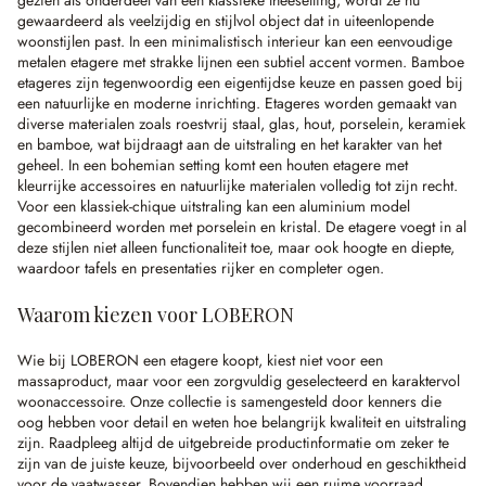
gezien als onderdeel van een klassieke theesetting, wordt ze nu
gewaardeerd als veelzijdig en stijlvol object dat in uiteenlopende
woonstijlen past. In een minimalistisch interieur kan een eenvoudige
metalen etagere met strakke lijnen een subtiel accent vormen. Bamboe
etageres zijn tegenwoordig een eigentijdse keuze en passen goed bij
een natuurlijke en moderne inrichting. Etageres worden gemaakt van
diverse materialen zoals roestvrij staal, glas, hout, porselein, keramiek
en bamboe, wat bijdraagt aan de uitstraling en het karakter van het
geheel. In een bohemian setting komt een houten etagere met
kleurrijke accessoires en natuurlijke materialen volledig tot zijn recht.
Voor een klassiek-chique uitstraling kan een aluminium model
gecombineerd worden met porselein en kristal. De etagere voegt in al
deze stijlen niet alleen functionaliteit toe, maar ook hoogte en diepte,
waardoor tafels en presentaties rijker en completer ogen.
Waarom kiezen voor LOBERON
Wie bij LOBERON een etagere koopt, kiest niet voor een
massaproduct, maar voor een zorgvuldig geselecteerd en karaktervol
woonaccessoire. Onze collectie is samengesteld door kenners die
oog hebben voor detail en weten hoe belangrijk kwaliteit en uitstraling
zijn. Raadpleeg altijd de uitgebreide productinformatie om zeker te
zijn van de juiste keuze, bijvoorbeeld over onderhoud en geschiktheid
voor de vaatwasser. Bovendien hebben wij een ruime voorraad