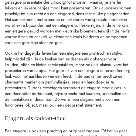
gelaagde presentatie die uitnodigt tot proeven, waarbij je allerlei
lekkers en lekkere hapjes mooi kunt presenteren. Ook cupcakes komen
prachtig tot hun recht op een etagere tijdens feestelijke gelegenheden.
Het samenkomen met vrienden en het vieren van speciale momenten
wordt extra bijzonder met een etagere vol lekkernijen. In de lente kan
een etagere gevuld worden met kleurrijke bloemen, terwijl in de herfst
warme tinten en natuurlijke elementen zoals bladeren en pompoenen
voor een gezellige sfeer zorgen.
Ook in het dagelijks leven kan een etagere een praktisch en stijlvol
hulpmiddel zijn. In de keuken kan ze dienen als opberger voor
kruiden, oliën en kleine serviesstukken, maar ook als plateau voor het
presenteren van hapjes. Het gebruik van een etagere is bovendien erg
leuk voor het aankleden van een feest. In de badkamer biedt ze een
charmante manier om parfumflesjes, zeep en handdoekjes te
presenteren. Tijdens feestdagen verandert de etagere moeiteloos in
een decoratief middelpunt, bijvoorbeeld met kaarsen, kerstballen en
dennentakken in december. Zo wordt een etagere niet alleen een
functioneel object, maar ook een decoratief statement.
Etagere als cadeau-idee
Een etagere is ook een prachtig en origineel cadeau. Of het nu gaat