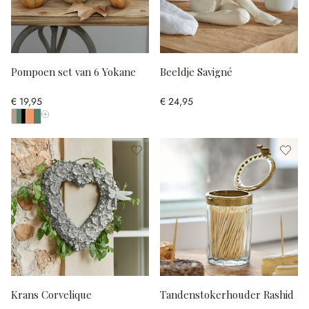
Pompoen set van 6 Yokane
Beeldje Savigné
€ 19,95
€ 24,95
Toon alle kleuren
Krans Corvelique
Tandenstokerhouder Rashid