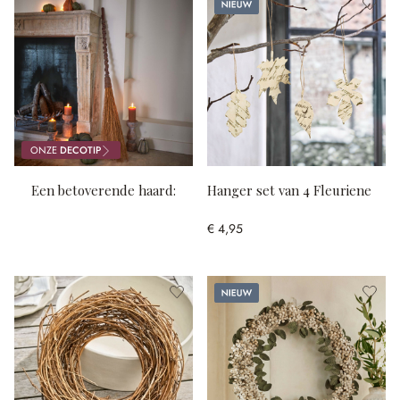
Nieuw
ONZE
DECOTIP
Een betoverende haard:
Hanger set van 4 Fleuriene
kalebassen, kaarsen en
€ 4,95
kippenvel
Nieuw