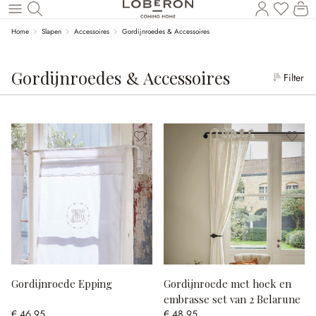
Wi
Naar de hoofdinhoud
Home
Slapen
Accessoires
Gordijnroedes & Accessoires
Gordijnroedes & Accessoires
Filter
Gordijnroede Epping
Gordijnroede met hoek en
embrasse set van 2 Belarune
€ 46,95
€ 48,95