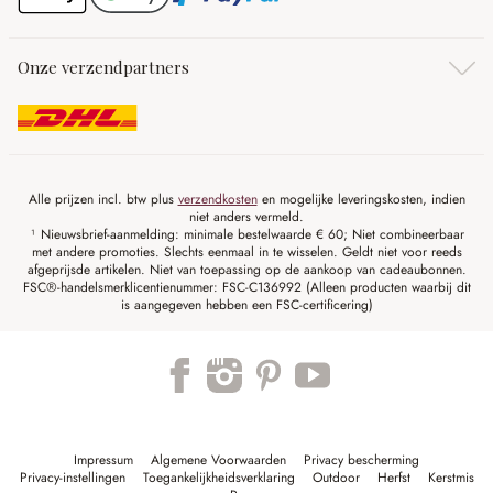
Onze verzendpartners
Alle prijzen incl. btw plus
verzendkosten
en mogelijke leveringskosten, indien
niet anders vermeld.
¹ Nieuwsbrief-aanmelding: minimale bestelwaarde € 60; Niet combineerbaar
met andere promoties. Slechts eenmaal in te wisselen. Geldt niet voor reeds
afgeprijsde artikelen. Niet van toepassing op de aankoop van cadeaubonnen.
FSC®-handelsmerklicentienummer: FSC-C136992 (Alleen producten waarbij dit
is aangegeven hebben een FSC-certificering)
Impressum
Algemene Voorwaarden
Privacy bescherming
Privacy-instellingen
Toegankelijkheidsverklaring
Outdoor
Herfst
Kerstmis