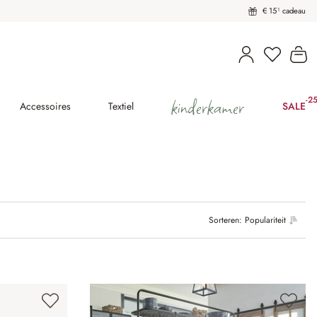
€ 15¹ cadeau
Wi
kinderkamer
-2
(25
Accessoires
Textiel
SALE
Sorteren:
Populariteit