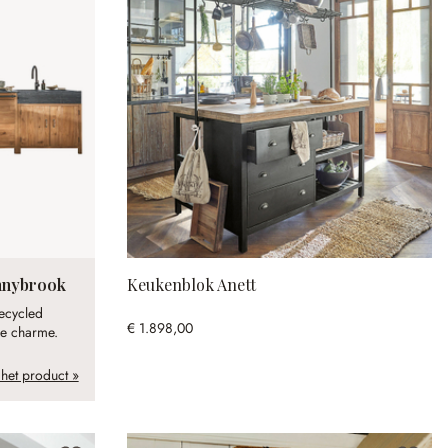
unnybrook
Keukenblok Anett
recycled
€ 1.898,00
ke charme.
 het product »