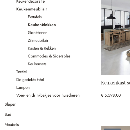
Keukendecoratie
Keukenmeubilair
Eettafels
Keukenblokken
Gootstenen
Zitmeubilair
Kasten & Rekken
Commodes & Sidetables
Keukensets
Textiel
De gedekte tafel
Keukenkast s
Lampen
€ 5.598,00
Voer- en drinkbakjes voor huisdieren
Slapen
Bad
Meubels