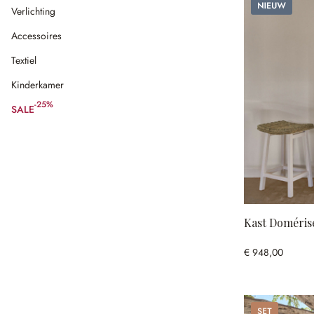
Nieuw
Verlichting
Accessoires
Textiel
Kinderkamer
-25%
SALE
(25% gespart)
Kast Doméris
€ 948,00
Set