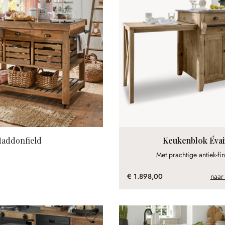
addonfield
Keukenblok Évai
Met prachtige antiek-fin
€ 1.898,00
naar