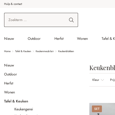
Hulp & contact
r de hoofdinhoud
Ga naar zoeken
Ga naar de hoofdnavigatie
Nieuw
Outdoor
Herfst
Wonen
Tafel & 
Home
Tafel & Keuken
Keukenmeubilair
Keukenblokken
Nieuw
Keukenb
Outdoor
Kleur
Prij
Herfst
Wonen
Tafel & Keuken
Set
Keukengerei