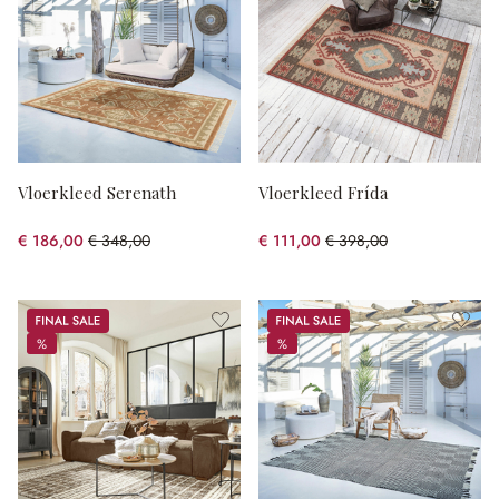
Vloerkleed Serenath
Vloerkleed Frída
€ 186,00
€ 348,00
€ 111,00
€ 398,00
(46.55% gespart)
(72.11% gespart)
Sale
Sale
%
%
%
%