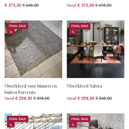
€ 373,50
€ 648,00
Vanaf
€ 373,50
€ 698,00
(42.36% gespart)
(46.49% gespart)
Sale
Sale
%
%
%
%
Vloerkleed voor binnen en
Vloerkleed Yalora
buiten Forvento
Vanaf
€ 298,50
€ 598,00
Vanaf
€ 298,50
€ 548,00
(50.08% gespart)
(45.53% gespart)
Sale
Sale
%
%
%
%