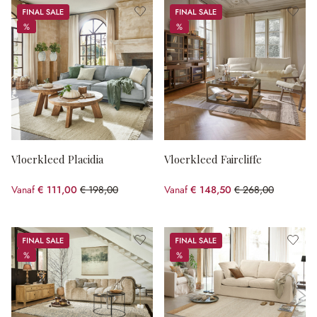
Sale
Sale
%
%
%
%
Vloerkleed Placidia
Vloerkleed Faircliffe
Vanaf
€ 111,00
€ 198,00
Vanaf
€ 148,50
€ 268,00
(43.94% gespart)
(44.59% gespart)
Sale
Sale
%
%
%
%