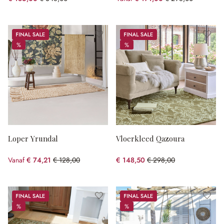
(46.55% gespart)
(42.62% gespart)
Sale
Sale
%
%
%
%
Loper Yrundal
Vloerkleed Qazoura
Vanaf
€ 74,21
€ 128,00
€ 148,50
€ 298,00
(42.02% gespart)
(50.17% gespart)
Sale
Sale
%
%
%
%