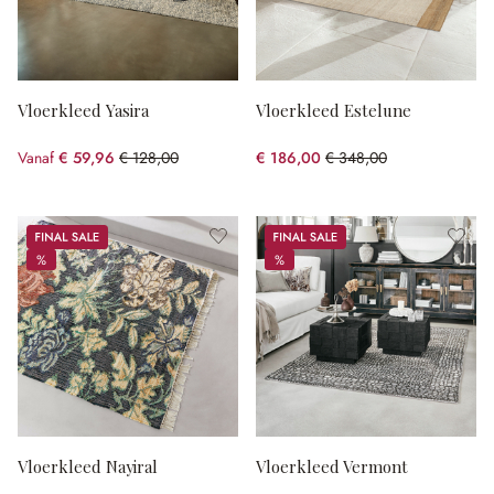
Vloerkleed Yasira
Vloerkleed Estelune
Vanaf
€ 59,96
€ 128,00
€ 186,00
€ 348,00
(53.16% gespart)
(46.55% gespart)
Sale
Sale
%
%
%
%
Vloerkleed Nayiral
Vloerkleed Vermont