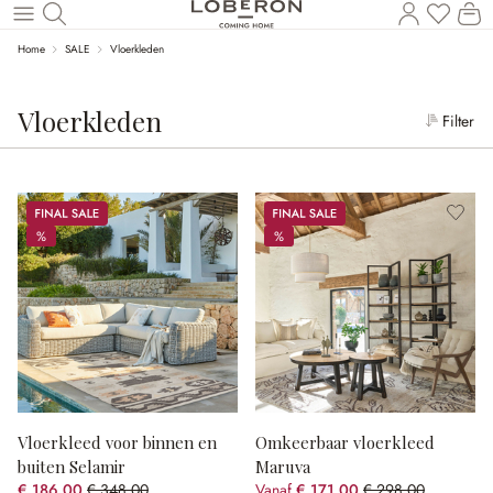
Wi
Naar de hoofdinhoud
Home
SALE
Vloerkleden
Vloerkleden
Filter
Sale
Sale
%
%
%
%
Vloerkleed voor binnen en
Omkeerbaar vloerkleed
buiten Selamir
Maruva
€ 186,00
€ 348,00
Vanaf
€ 171,00
€ 298,00