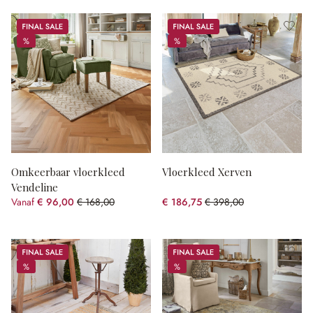
Sale
Sale
%
%
%
%
Omkeerbaar vloerkleed
Vloerkleed Xerven
Vendeline
Vanaf
€ 96,00
€ 168,00
€ 186,75
€ 398,00
(42.86% gespart)
(53.08% gespart)
Sale
Sale
%
%
%
%