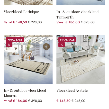
Vloerkleed Berinique
In- & outdoor vloerkleed
Tamworth
Vanaf
€ 148,50
€ 298,00
Vanaf
€ 186,00
€ 398,00
(50.17% gespart)
(53.27% gespart)
Sale
Sale
%
%
%
%
In- & outdoor vloerkleed
Vloerkleed Avatele
Moorna
Vanaf
€ 186,00
€ 398,00
€ 148,50
€ 248,00
(53.27% gespart)
(40.12% gespart)