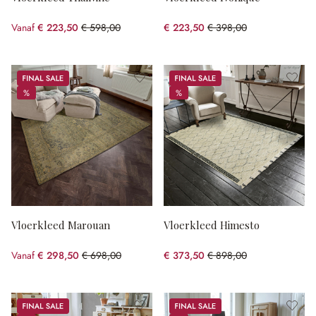
Vanaf
€ 223,50
€ 598,00
€ 223,50
€ 398,00
(62.63% gespart)
(43.84% gespart)
Sale
Sale
%
%
%
%
Vloerkleed Marouan
Vloerkleed Himesto
Vanaf
€ 298,50
€ 698,00
€ 373,50
€ 898,00
(57.23% gespart)
(58.41% gespart)
Sale
Sale