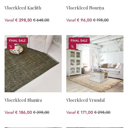
Vloerkleed Kaelith
Vloerkleed Nouriya
Vanaf
€ 298,50
€ 648,00
Vanaf
€ 96,00
€ 198,00
(53.94% gespart)
(51.52% gespart)
Sale
Sale
%
%
%
%
Vloerkleed Shanira
Vloerkleed Yrundal
Vanaf
€ 186,00
€ 398,00
Vanaf
€ 171,00
€ 298,00
(53.27% gespart)
(42.62% gespart)