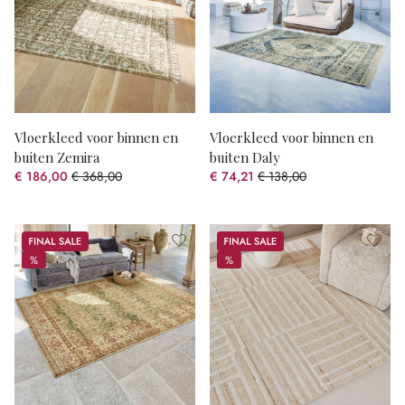
Vloerkleed voor binnen en
Vloerkleed voor binnen en
buiten Zemira
buiten Daly
€ 186,00
€ 368,00
€ 74,21
€ 138,00
(49.46% gespart)
(46.22% gespart)
Sale
Sale
%
%
%
%