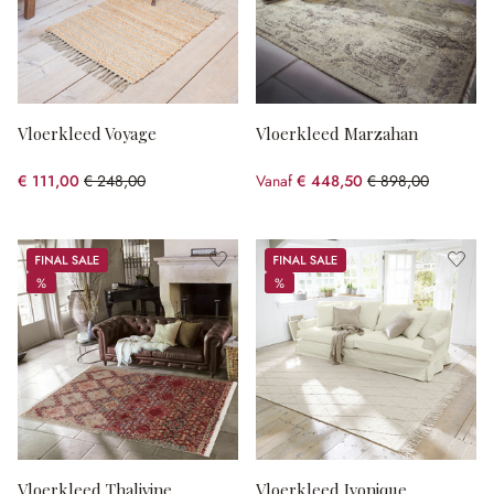
Vloerkleed Voyage
Vloerkleed Marzahan
€ 111,00
€ 248,00
Vanaf
€ 448,50
€ 898,00
(55.24% gespart)
(50.06% gespart)
Sale
Sale
%
%
%
%
Vloerkleed Thalivine
Vloerkleed Ivonique