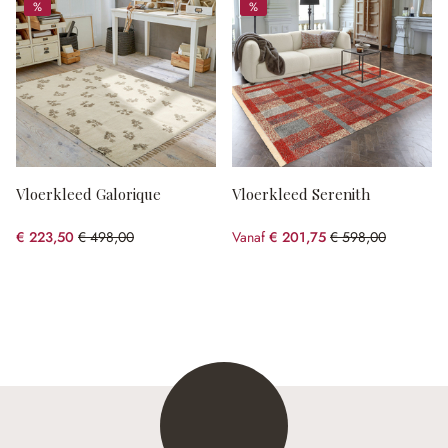
%
%
%
%
Vloerkleed Galorique
Vloerkleed Serenith
€ 223,50
€ 498,00
Vanaf
€ 201,75
€ 598,00
(55.12% gespart)
(66.26% gespart)