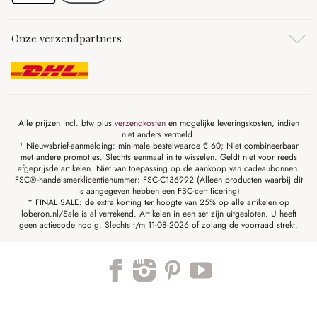
Onze verzendpartners
Alle prijzen incl. btw plus
verzendkosten
en mogelijke leveringskosten, indien
niet anders vermeld.
¹ Nieuwsbrief-aanmelding: minimale bestelwaarde € 60; Niet combineerbaar
met andere promoties. Slechts eenmaal in te wisselen. Geldt niet voor reeds
afgeprijsde artikelen. Niet van toepassing op de aankoop van cadeaubonnen.
FSC®-handelsmerklicentienummer: FSC-C136992 (Alleen producten waarbij dit
is aangegeven hebben een FSC-certificering)
* FINAL SALE: de extra korting ter hoogte van 25% op alle artikelen op
loberon.nl/Sale is al verrekend. Artikelen in een set zijn uitgesloten. U heeft
geen actiecode nodig. Slechts t/m 11-08-2026 of zolang de voorraad strekt.