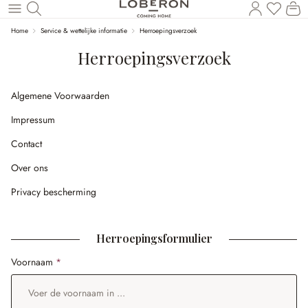
U heef
Wi
Naar de hoofdinhoud
Home
Service & wettelijke informatie
Herroepingsverzoek
Herroepingsverzoek
Algemene Voorwaarden
Impressum
Contact
Over ons
Privacy bescherming
Herroepingsformulier
Voornaam
*