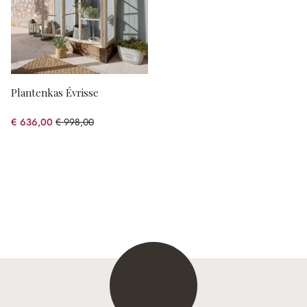
Plantenkas Évrisse
€ 636,00
€ 998,00
(36.27% gespart)