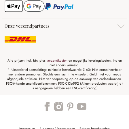
Onze verzendpartners
Alle prijzen incl. btw plus
verzendkosten
en mogelijke leveringskosten, indien
niet anders vermeld.
¹ Nieuwsbrief-aanmelding: minimale bestelwaarde € 60; Niet combineerbaar
met andere promoties. Slechts eenmaal in te wisselen. Geldt niet voor reeds
afgeprijsde artikelen. Niet van toepassing op de aankoop van cadeaubonnen.
FSC®-handelsmerklicentienummer: FSC-C136992 (Alleen producten waarbij dit
is aangegeven hebben een FSC-certificering)
Impressum
Algemene Voorwaarden
Privacy bescherming