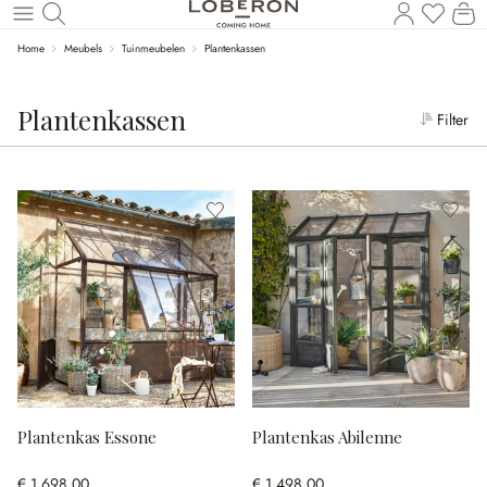
Wi
Naar de hoofdinhoud
Home
Meubels
Tuinmeubelen
Plantenkassen
Plantenkassen
Filter
Plantenkas Essone
Plantenkas Abilenne
€ 1.698,00
€ 1.498,00