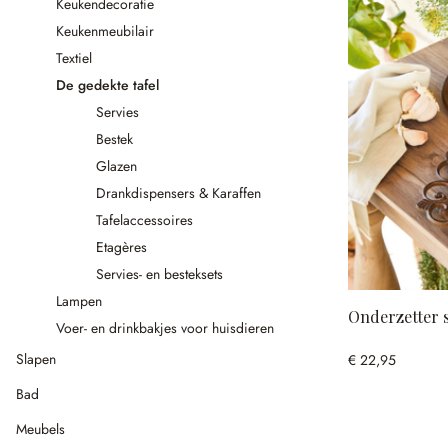
Keukendecoratie
Keukenmeubilair
Textiel
De gedekte tafel
Servies
Bestek
Glazen
Drankdispensers & Karaffen
Tafelaccessoires
Etagères
Servies- en besteksets
Lampen
Onderzetter s
Voer- en drinkbakjes voor huisdieren
Slapen
€ 22,95
Bad
Meubels