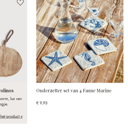
volinos
Onderzetter set van 4 Faune Marine
orm, lus van
€ 9,95
ogje.
 het product »