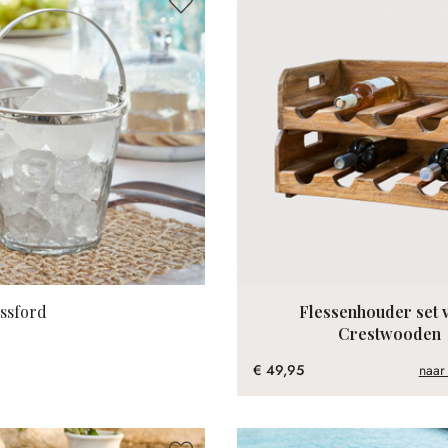
ssford
Flessenhouder set 
Crestwooden
€ 49,95
naar