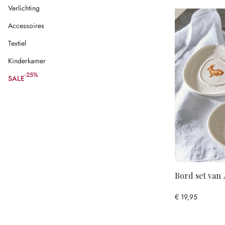
Verlichting
Accessoires
Textiel
Kinderkamer
-25%
SALE
(25% gespart)
Bord set van 
€ 19,95