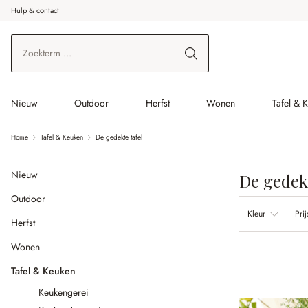
Hulp & contact
r de hoofdinhoud
Ga naar zoeken
Ga naar de hoofdnavigatie
Nieuw
Outdoor
Herfst
Wonen
Tafel & 
Home
Tafel & Keuken
De gedekte tafel
Nieuw
De gedekt
Outdoor
Kleur
Prij
Herfst
Wonen
Tafel & Keuken
Keukengerei