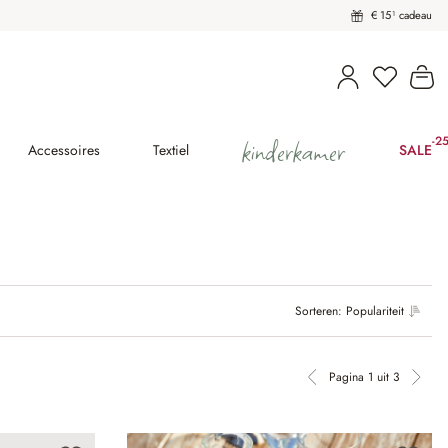
€ 15¹ cadeau
Wi
kinderkamer
-2
(25
Accessoires
Textiel
SALE
Sorteren:
Populariteit
Pagina 1 uit 3
Vorige pagina
Volg