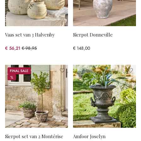
Vaas set van 3 Halvenby
Sierpot Donneville
€ 56,21
€ 98,95
€ 148,00
(43.19% gespart)
Sale
%
%
Sierpot set van 2 Montérise
Amfoor Joselyn