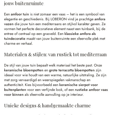
jouw buitenruimte
Een
amfoor tuin
is niet zomaar een vaas – het is een symbool van
elegantie en geschiedenis. Bij LOBERON vind je prachtige
amfora
vazen
die jouw tuin een mediterraans en stijlvol karakter geven. Ze
vormen het perfecte decoratieve element naast een tuinbank, bij de
entree of centraal op een grasveld. Een
klassieke amfora als
tuindecoratie
maakt van jouw buitenruimte een sfeervolle plek met
charme en verhaal.
Materialen & stijlen: van rustiek tot mediterraan
De stijl van jouw tuin bepaalt welk materiaal het beste past. Onze
keramische bloempotten
en
grote terracotta bloempotten
zijn
ideaal voor wie houdt van een warme, natuurlijke uitstraling. Ze zijn
met zorg vervaardigd en weerspiegelen vakmanschap en
authenticiteit. Kies bijvoorbeeld een
keramische sierpot voor
buitenplanten
voor een verfijnde look, of een
rustieke amfoor vaas
voor binnen
als sfeervolle aanvulling op je interieur.
Unieke designs & handgemaakte charme