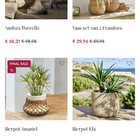
Amfora Navrelle
Vaas set van 2 Frandoro
€ 56,21
€ 98,95
€ 29,96
€ 59,95
(43.19% gespart)
(50.03% gespart)
Sale
%
%
Sierpot Amariel
Sierpot Ela