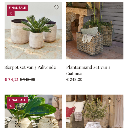
Sale
%
%
Sierpot set van 3 Palivonde
Plantenmand set van 2
Gialousa
€ 74,21
€ 148,00
€ 248,00
(49.86% gespart)
Sale
%
%