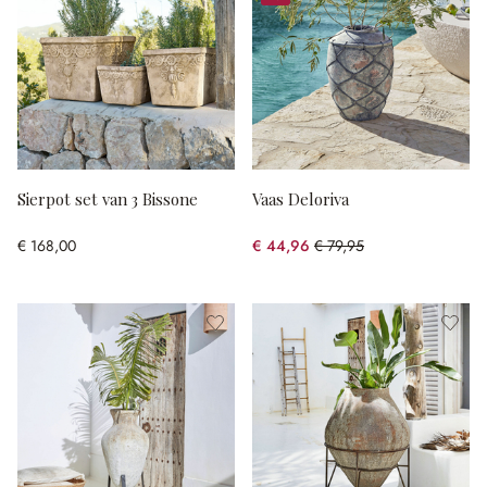
%
Sierpot set van 3 Bissone
Vaas Deloriva
€ 168,00
€ 44,96
€ 79,95
(43.76% gespart)