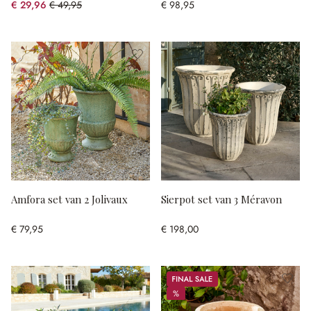
€ 29,96
€ 49,95
€ 98,95
(40.02% gespart)
Amfora set van 2 Jolivaux
Sierpot set van 3 Méravon
€ 79,95
€ 198,00
Sale
%
%