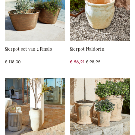
Sierpot set van 2 Rinalo
Sierpot Naldorín
€ 118,00
€ 56,21
€ 98,95
(43.19% gespart)