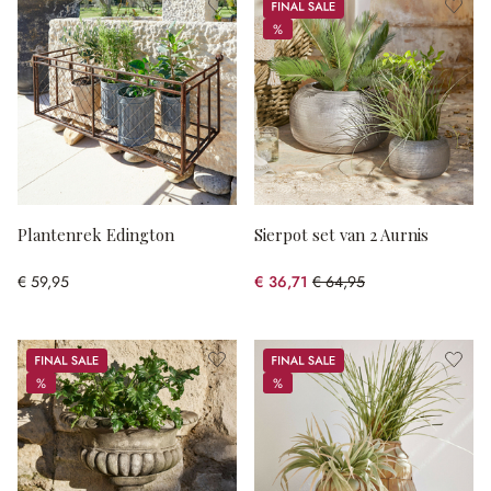
Sale
%
%
Plantenrek Edington
Sierpot set van 2 Aurnis
€ 59,95
€ 36,71
€ 64,95
(43.48% gespart)
Sale
Sale
%
%
%
%