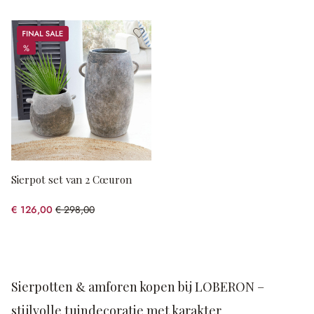
Sale
%
%
Sierpot set van 2 Cœuron
€ 126,00
€ 298,00
(57.72% gespart)
Sierpotten & amforen kopen bij LOBERON –
stijlvolle tuindecoratie met karakter