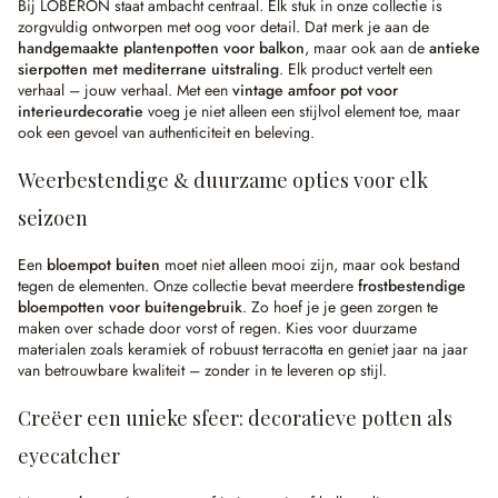
Bij LOBERON staat ambacht centraal. Elk stuk in onze collectie is
zorgvuldig ontworpen met oog voor detail. Dat merk je aan de
handgemaakte plantenpotten voor balkon
, maar ook aan de
antieke
sierpotten met mediterrane uitstraling
. Elk product vertelt een
verhaal – jouw verhaal. Met een
vintage amfoor pot voor
interieurdecoratie
voeg je niet alleen een stijlvol element toe, maar
ook een gevoel van authenticiteit en beleving.
Weerbestendige & duurzame opties voor elk
seizoen
Een
bloempot buiten
moet niet alleen mooi zijn, maar ook bestand
tegen de elementen. Onze collectie bevat meerdere
frostbestendige
bloempotten voor buitengebruik
. Zo hoef je je geen zorgen te
maken over schade door vorst of regen. Kies voor duurzame
materialen zoals keramiek of robuust terracotta en geniet jaar na jaar
van betrouwbare kwaliteit – zonder in te leveren op stijl.
Creëer een unieke sfeer: decoratieve potten als
eyecatcher