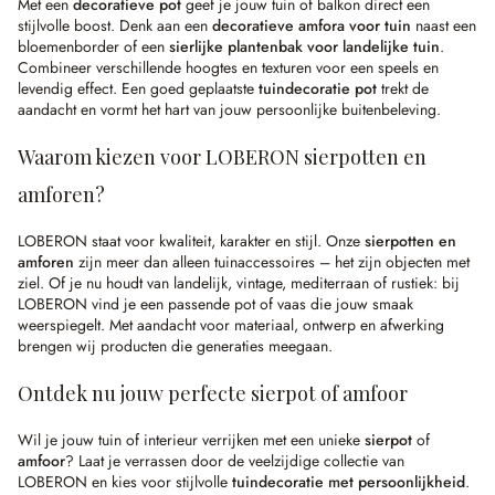
Met een
decoratieve pot
geef je jouw tuin of balkon direct een
stijlvolle boost. Denk aan een
decoratieve amfora voor tuin
naast een
bloemenborder of een
sierlijke plantenbak voor landelijke tuin
.
Combineer verschillende hoogtes en texturen voor een speels en
levendig effect. Een goed geplaatste
tuindecoratie pot
trekt de
aandacht en vormt het hart van jouw persoonlijke buitenbeleving.
Waarom kiezen voor LOBERON sierpotten en
amforen?
LOBERON staat voor kwaliteit, karakter en stijl. Onze
sierpotten en
amforen
zijn meer dan alleen tuinaccessoires – het zijn objecten met
ziel. Of je nu houdt van landelijk, vintage, mediterraan of rustiek: bij
LOBERON vind je een passende pot of vaas die jouw smaak
weerspiegelt. Met aandacht voor materiaal, ontwerp en afwerking
brengen wij producten die generaties meegaan.
Ontdek nu jouw perfecte sierpot of amfoor
Wil je jouw tuin of interieur verrijken met een unieke
sierpot
of
amfoor
? Laat je verrassen door de veelzijdige collectie van
LOBERON en kies voor stijlvolle
tuindecoratie met persoonlijkheid
.