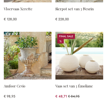
Vloervaas Xerette
Sierpot set van 3 Nesrin
€ 128,00
€ 228,00
Sale
%
%
Amfoor Cevio
Vaas set van 3 Émoliane
€ 98,95
€ 48,71
€ 84,95
(42.66% gespart)