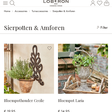
Wi
Naar de hoofdinhoud
Home
Accessoires
Tuinaccessoires
Sierpotten & Amforen
Sierpotten & Amforen
Filter
Bloempothouder Cecile
Bloempot Laria
€ 19,95
€ 14,95