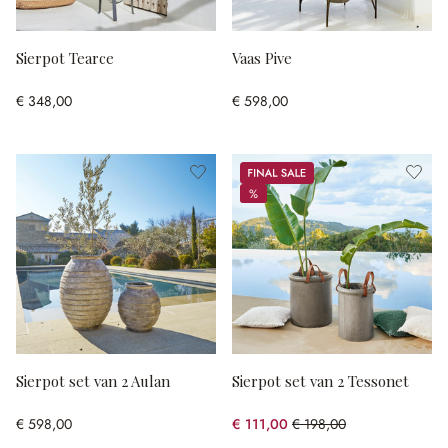
Sierpot Tearce
Vaas Pive
€ 348,00
€ 598,00
Sale
%
%
Sierpot set van 2 Aulan
Sierpot set van 2 Tessonet
€ 598,00
€ 111,00
€ 198,00
(43.94% gespart)