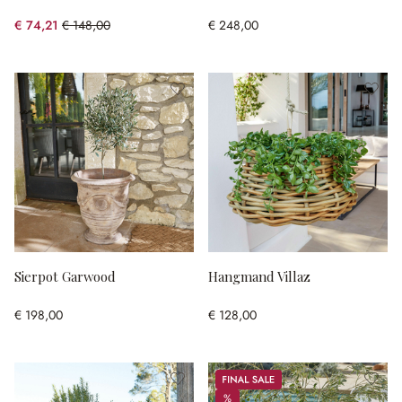
€ 74,21
€ 148,00
€ 248,00
(49.86% gespart)
Sierpot Garwood
Hangmand Villaz
€ 198,00
€ 128,00
Sale
%