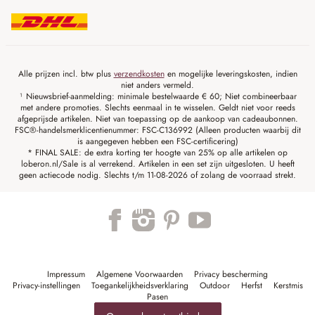
Alle prijzen incl. btw plus
verzendkosten
en mogelijke leveringskosten, indien
niet anders vermeld.
¹ Nieuwsbrief-aanmelding: minimale bestelwaarde € 60; Niet combineerbaar
met andere promoties. Slechts eenmaal in te wisselen. Geldt niet voor reeds
afgeprijsde artikelen. Niet van toepassing op de aankoop van cadeaubonnen.
FSC®-handelsmerklicentienummer: FSC-C136992 (Alleen producten waarbij dit
is aangegeven hebben een FSC-certificering)
* FINAL SALE: de extra korting ter hoogte van 25% op alle artikelen op
loberon.nl/Sale is al verrekend. Artikelen in een set zijn uitgesloten. U heeft
geen actiecode nodig. Slechts t/m 11-08-2026 of zolang de voorraad strekt.
Impressum
Algemene Voorwaarden
Privacy bescherming
Privacy-instellingen
Toegankelijkheidsverklaring
Outdoor
Herfst
Kerstmis
Pasen