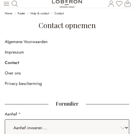
U heef
Wi
Naar de hoofdinhoud
Home
Footer
Hulp & contact
Contact
Contact opnemen
Algemene Voorwaarden
Impressum
Contact
Over ons
Privacy bescherming
Formulier
Aanhef
*