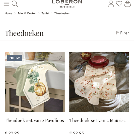
Wi
Naar de hoofdinhoud
Home
Tafel & Keuken
Textiel
Theedoeken
Theedoeken
Filter
Nieuw
Theedoek set van 2 Pavolinos
Theedoek set van 2 Mauriac
€ 22,95
€ 22,95