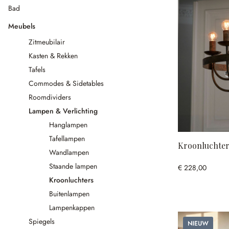
Bad
Meubels
Zitmeubilair
Kasten & Rekken
Tafels
Commodes & Sidetables
Roomdividers
Lampen & Verlichting
Hanglampen
Tafellampen
Kroonluchte
Wandlampen
Staande lampen
€ 228,00
Kroonluchters
Buitenlampen
Lampenkappen
Nieuw
Spiegels