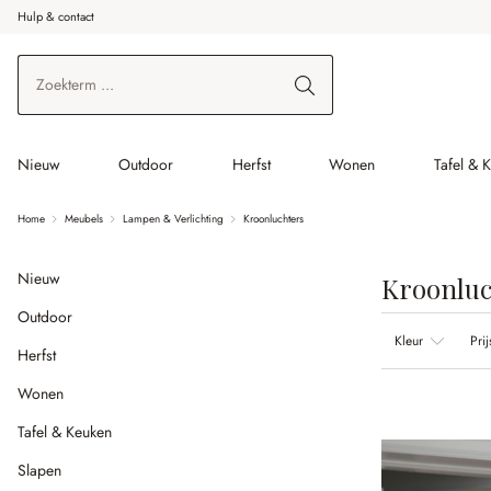
Hulp & contact
r de hoofdinhoud
Ga naar zoeken
Ga naar de hoofdnavigatie
Nieuw
Outdoor
Herfst
Wonen
Tafel & 
Home
Meubels
Lampen & Verlichting
Kroonluchters
Nieuw
Kroonluc
Outdoor
Kleur
Prij
Herfst
Wonen
Tafel & Keuken
Slapen