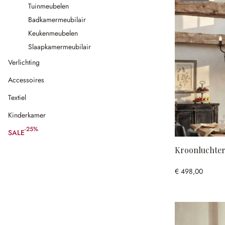
Tuinmeubelen
Badkamermeubilair
Keukenmeubelen
Slaapkamermeubilair
Verlichting
Accessoires
Textiel
Kinderkamer
-25%
SALE
(25% gespart)
Kroonluchter
€ 498,00