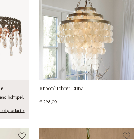
re
Kroonluchter Runa
nd lichtspel.
€ 298,00
 het product »