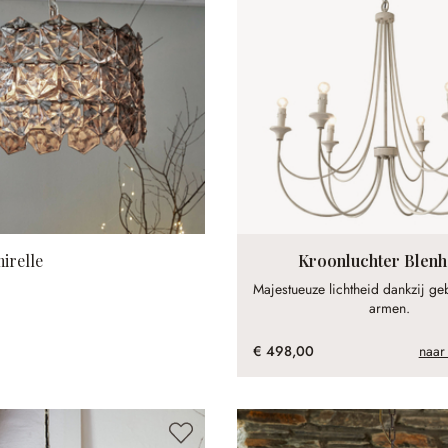
irelle
Kroonluchter Blen
Majestueuze lichtheid dankzij ge
armen.
€ 498,00
naar