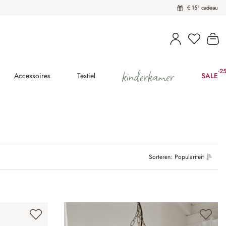
€ 15¹ cadeau
Wi
kinderkamer
-2
(25
Accessoires
Textiel
SALE
Sorteren:
Populariteit