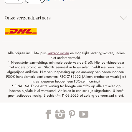
Onze verzendpartners
Alle prijzen incl. btw plus
verzendkosten
en mogelijke leveringskosten, indien
niet anders vermeld.
¹ Nieuwsbrief-aanmelding: minimale bestelwaarde € 60; Niet combineerbaar
met andere promoties. Slechts eenmaal in te wisselen. Geldt niet voor reeds
afgeprijsde artikelen. Niet van toepassing op de aankoop van cadeaubonnen.
FSC®-handelsmerklicentienummer: FSC-C136992 (Alleen producten waarbij dit
is aangegeven hebben een FSC-certificering)
* FINAL SALE: de extra korting ter hoogte van 25% op alle artikelen op
loberon.nl/Sale is al verrekend. Artikelen in een set zijn uitgesloten. U heeft
geen actiecode nodig. Slechts t/m 11-08-2026 of zolang de voorraad strekt.