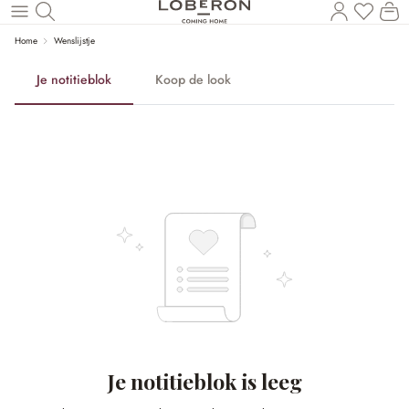
U heef
Wi
Naar de hoofdinhoud
Home
Wenslijstje
Je notitieblok
Koop de look
Je notitieblok is leeg