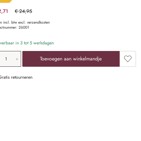
2,71
€ 24,95
(49.06% gespart)
en incl. btw excl. verzendkosten
uctnummer:
26001
verbaar in 3 tot 5 werkdagen
oducthoeveelheid: voer de gewenste waarde 
Toevoe
Toevoegen aan winkelmandje
Gratis retourneren