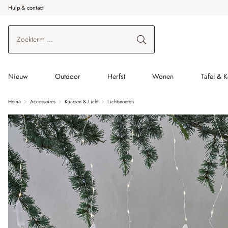
Hulp & contact
r de hoofdinhoud
Ga naar zoeken
Ga naar de hoofdnavigatie
Nieuw
Outdoor
Herfst
Wonen
Tafel & 
Home
Accessoires
Kaarsen & Licht
Lichtsnoeren