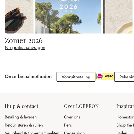
Zomer 2026
Nu gratis aanvragen
Onze betaalmethoden
Vooruitbetaling
Vooruitbetaling
Rekeni
Hulp & contact
Over LOBERON
Inspirat
Betaling & leveren
Over ons
Homestor
Retour sturen & ruilen
Pers
Shop the 
Veiligheid & Cybercriminaliteit
Cadeaubon
Stijlen