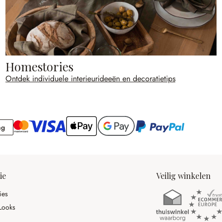
Homestories
Ontdek individuele interieurideeën en decoratietips
Rekening
ng
ie
Veilig winkelen
ies
Looks