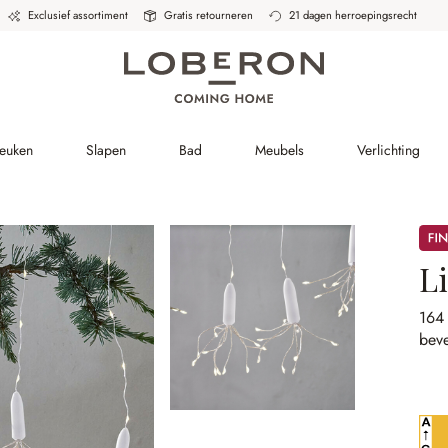
Exclusief assortiment
Gratis retourneren
21 dagen herroepingsrecht
Keuken
Slapen
Bad
Meubels
Verlichting
Sale
Li
164
beve