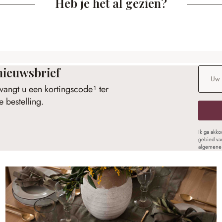
Heb je het al gezien?
nieuwsbrief
E-maila
vangt u een kortingscode¹ ter
 bestelling.
Ik ga akk
gebied va
algemene 