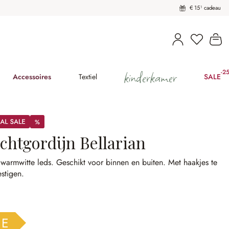
€ 15¹ cadeau
U heeft 
Wi
kinderkamer
-2
(25
Accessoires
Textiel
SALE
%
%
chtgordijn Bellarian
 warmwitte leds.
Geschikt voor binnen en buiten.
Met haakjes te
stigen.
E