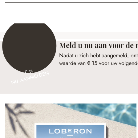
Meld u nu aan voor de 
Nadat u zich hebt aangemeld, ont
waarde van € 15 voor uw volgende
€ 15
NU AANMELDEN