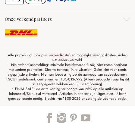
Onze verzendpartners
Alle prijzen incl. btw plus
verzendkosten
en mogelijke leveringskosten, indien
niet anders vermeld.
¹ Nieuwsbrief-aanmelding: minimale bestelwaarde € 60; Niet combineerbaar
met andere promoties. Slechts eenmaal in te wisselen. Geldt niet voor reeds
afgeprijsde artikelen. Niet van toepassing op de aankoop van cadeaubonnen.
FSC®-handelsmerklicentienummer: FSC-C136992 (Alleen producten waarbij dit
is aangegeven hebben een FSC-certificering)
* FINAL SALE: de extra korting ter hoogte van 25% op alle artikelen op
loberon.nl/Sale is al verrekend. Artikelen in een set zijn uitgesloten. U heeft
geen actiecode nodig. Slechts t/m 11-08-2026 of zolang de voorraad strekt.