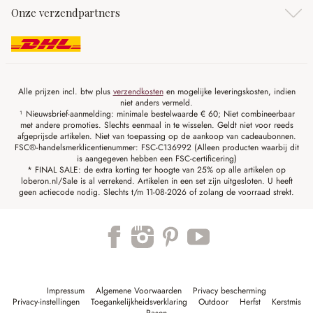
Onze verzendpartners
Alle prijzen incl. btw plus
verzendkosten
en mogelijke leveringskosten, indien
niet anders vermeld.
¹ Nieuwsbrief-aanmelding: minimale bestelwaarde € 60; Niet combineerbaar
met andere promoties. Slechts eenmaal in te wisselen. Geldt niet voor reeds
afgeprijsde artikelen. Niet van toepassing op de aankoop van cadeaubonnen.
FSC®-handelsmerklicentienummer: FSC-C136992 (Alleen producten waarbij dit
is aangegeven hebben een FSC-certificering)
* FINAL SALE: de extra korting ter hoogte van 25% op alle artikelen op
loberon.nl/Sale is al verrekend. Artikelen in een set zijn uitgesloten. U heeft
geen actiecode nodig. Slechts t/m 11-08-2026 of zolang de voorraad strekt.
Impressum
Algemene Voorwaarden
Privacy bescherming
Privacy-instellingen
Toegankelijkheidsverklaring
Outdoor
Herfst
Kerstmis