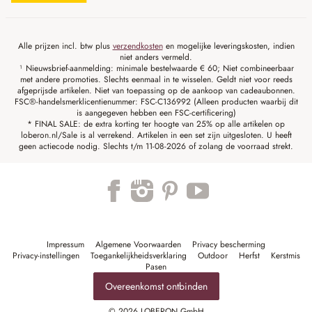
Alle prijzen incl. btw plus
verzendkosten
en mogelijke leveringskosten, indien
niet anders vermeld.
¹ Nieuwsbrief-aanmelding: minimale bestelwaarde € 60; Niet combineerbaar
met andere promoties. Slechts eenmaal in te wisselen. Geldt niet voor reeds
afgeprijsde artikelen. Niet van toepassing op de aankoop van cadeaubonnen.
FSC®-handelsmerklicentienummer: FSC-C136992 (Alleen producten waarbij dit
is aangegeven hebben een FSC-certificering)
* FINAL SALE: de extra korting ter hoogte van 25% op alle artikelen op
loberon.nl/Sale is al verrekend. Artikelen in een set zijn uitgesloten. U heeft
geen actiecode nodig. Slechts t/m 11-08-2026 of zolang de voorraad strekt.
Impressum
Algemene Voorwaarden
Privacy bescherming
Privacy-instellingen
Toegankelijkheidsverklaring
Outdoor
Herfst
Kerstmis
Pasen
Overeenkomst ontbinden
© 2026 LOBERON GmbH