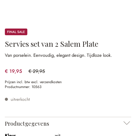
Sale
Servies set van 2 Salem Plate
Van porselein.
Eenvoudig, elegant design.
Tijdloze look.
€ 19,95
€ 29,95
(33.39% gespart)
Prijzen incl. btw excl. verzendkosten
Productnummer:
10563
uitverkocht
Productgegevens
Kleur
wit