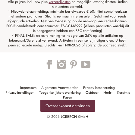
Alle prijzen incl. btw plus
verzendkosten
en mogelijke leveringskosten, indien
niet anders vermeld.
¹ Nieuwsbrief-aanmelding: minimale bestelwaarde € 60; Niet combineerbaar
met andere promoties. Slechts eenmaal in te wisselen. Geldt niet voor reeds
afgeprijsde artikelen. Niet van toepassing op de aankoop van cadeaubonnen.
FSC®-handelsmerklicentienummer: FSC-C136992 (Alleen producten waarbij dit
is aangegeven hebben een FSC-certificering)
* FINAL SALE: de extra korting ter hoogte van 25% op alle artikelen op
loberon.nl/Sale is al verrekend. Artikelen in een set zijn uitgesloten. U heeft
geen actiecode nodig. Slechts t/m 11-08-2026 of zolang de voorraad strekt.
Impressum
Algemene Voorwaarden
Privacy bescherming
Privacy-instellingen
Toegankelijkheidsverklaring
Outdoor
Herfst
Kerstmis
Pasen
Overeenkomst ontbinden
© 2026 LOBERON GmbH