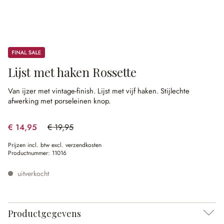
Sale
Lijst met haken Rossette
Van ijzer met vintage-finish.
Lijst met vijf haken.
Stijlechte
afwerking met porseleinen knop.
€ 14,95
€ 19,95
(25.06% gespart)
Prijzen incl. btw excl. verzendkosten
Productnummer:
11016
uitverkocht
Productgegevens