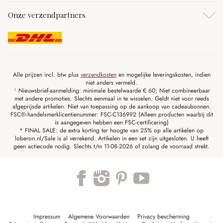
Onze verzendpartners
Alle prijzen incl. btw plus
verzendkosten
en mogelijke leveringskosten, indien
niet anders vermeld.
¹ Nieuwsbrief-aanmelding: minimale bestelwaarde € 60; Niet combineerbaar
met andere promoties. Slechts eenmaal in te wisselen. Geldt niet voor reeds
afgeprijsde artikelen. Niet van toepassing op de aankoop van cadeaubonnen.
FSC®-handelsmerklicentienummer: FSC-C136992 (Alleen producten waarbij dit
is aangegeven hebben een FSC-certificering)
* FINAL SALE: de extra korting ter hoogte van 25% op alle artikelen op
loberon.nl/Sale is al verrekend. Artikelen in een set zijn uitgesloten. U heeft
geen actiecode nodig. Slechts t/m 11-08-2026 of zolang de voorraad strekt.
Impressum
Algemene Voorwaarden
Privacy bescherming