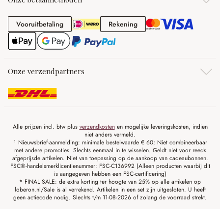
Vooruitbetaling
Rekening
Vooruitbetaling
Rekening
Onze verzendpartners
Alle prijzen incl. btw plus
verzendkosten
en mogelijke leveringskosten, indien
niet anders vermeld.
¹ Nieuwsbrief-aanmelding: minimale bestelwaarde € 60; Niet combineerbaar
met andere promoties. Slechts eenmaal in te wisselen. Geldt niet voor reeds
afgeprijsde artikelen. Niet van toepassing op de aankoop van cadeaubonnen.
FSC®-handelsmerklicentienummer: FSC-C136992 (Alleen producten waarbij dit
is aangegeven hebben een FSC-certificering)
* FINAL SALE: de extra korting ter hoogte van 25% op alle artikelen op
loberon.nl/Sale is al verrekend. Artikelen in een set zijn uitgesloten. U heeft
geen actiecode nodig. Slechts t/m 11-08-2026 of zolang de voorraad strekt.