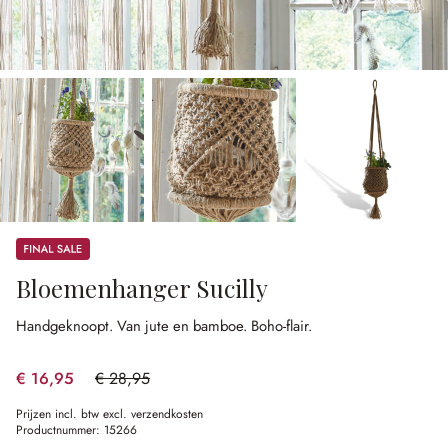
Sale
Bloemenhanger Sucilly
Handgeknoopt.
Van jute en bamboe.
Boho-flair.
€ 16,95
€ 28,95
(41.45% gespart)
Prijzen incl. btw excl. verzendkosten
Productnummer:
15266