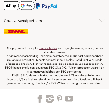
Onze verzendpartners
Alle prijzen incl. btw plus
verzendkosten
en mogelijke leveringskosten, indien
niet anders vermeld.
¹ Nieuwsbrief-aanmelding: minimale bestelwaarde € 60; Niet combineerbaar
met andere promoties. Slechts eenmaal in te wisselen. Geldt niet voor reeds
afgeprijsde artikelen. Niet van toepassing op de aankoop van cadeaubonnen.
FSC®-handelsmerklicentienummer: FSC-C136992 (Alleen producten waarbij dit
is aangegeven hebben een FSC-certificering)
* FINAL SALE: de extra korting ter hoogte van 25% op alle artikelen op
loberon.nl/Sale is al verrekend. Artikelen in een set zijn uitgesloten. U heeft
geen actiecode nodig. Slechts t/m 11-08-2026 of zolang de voorraad strekt.