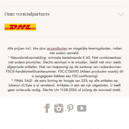
Onze verzendpartners
Alle prijzen incl. btw plus
verzendkosten
en mogelijke leveringskosten, indien
niet anders vermeld.
¹ Nieuwsbrief-aanmelding: minimale bestelwaarde € 60; Niet combineerbaar
met andere promoties. Slechts eenmaal in te wisselen. Geldt niet voor reeds
afgeprijsde artikelen. Niet van toepassing op de aankoop van cadeaubonnen.
FSC®-handelsmerklicentienummer: FSC-C136992 (Alleen producten waarbij dit
is aangegeven hebben een FSC-certificering)
* FINAL SALE: de extra korting ter hoogte van 25% op alle artikelen op
loberon.nl/Sale is al verrekend. Artikelen in een set zijn uitgesloten. U heeft
geen actiecode nodig. Slechts t/m 11-08-2026 of zolang de voorraad strekt.