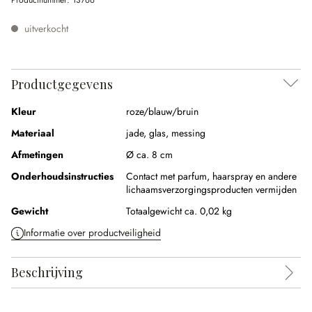
Productnummer:
13766
uitverkocht
Productgegevens
Kleur
roze/blauw/bruin
Materiaal
jade
,
glas
,
messing
Afmetingen
Ø ca. 8 cm
Onderhoudsinstructies
Contact met parfum, haarspray en andere
lichaamsverzorgingsproducten vermijden
Gewicht
Totaalgewicht ca. 0,02 kg
Informatie over productveiligheid
Beschrijving