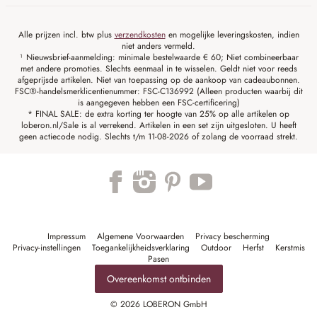
Alle prijzen incl. btw plus
verzendkosten
en mogelijke leveringskosten, indien
niet anders vermeld.
¹ Nieuwsbrief-aanmelding: minimale bestelwaarde € 60; Niet combineerbaar
met andere promoties. Slechts eenmaal in te wisselen. Geldt niet voor reeds
afgeprijsde artikelen. Niet van toepassing op de aankoop van cadeaubonnen.
FSC®-handelsmerklicentienummer: FSC-C136992 (Alleen producten waarbij dit
is aangegeven hebben een FSC-certificering)
* FINAL SALE: de extra korting ter hoogte van 25% op alle artikelen op
loberon.nl/Sale is al verrekend. Artikelen in een set zijn uitgesloten. U heeft
geen actiecode nodig. Slechts t/m 11-08-2026 of zolang de voorraad strekt.
Impressum
Algemene Voorwaarden
Privacy bescherming
Privacy-instellingen
Toegankelijkheidsverklaring
Outdoor
Herfst
Kerstmis
Pasen
Overeenkomst ontbinden
© 2026 LOBERON GmbH