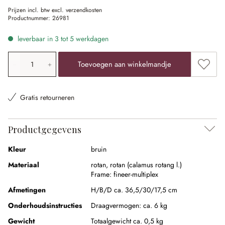
Prijzen incl. btw excl. verzendkosten
Productnummer:
26981
leverbaar in 3 tot 5 werkdagen
Producthoeveelheid: voer de gewenste waarde in of gebr
Toevoe
Toevoegen aan winkelmandje
Gratis retourneren
Productgegevens
Kleur
bruin
Materiaal
rotan
,
rotan (calamus rotang l.)
Frame:
fineer-multiplex
Afmetingen
H/B/D ca. 36,5/30/17,5 cm
Onderhoudsinstructies
Draagvermogen: ca. 6 kg
Gewicht
Totaalgewicht ca. 0,5 kg