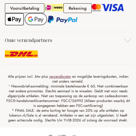
Vooruitbetaling
Rekening
Vooruitbetaling
Rekening
Onze verzendpartners
Alle prijzen incl. btw plus
verzendkosten
en mogelijke leveringskosten, indien
niet anders vermeld.
¹ Nieuwsbrief-aanmelding: minimale bestelwaarde € 60; Niet combineerbaar
met andere promoties. Slechts eenmaal in te wisselen. Geldt niet voor reeds
afgeprijsde artikelen. Niet van toepassing op de aankoop van cadeaubonnen.
FSC®-handelsmerklicentienummer: FSC-C136992 (Alleen producten waarbij dit
is aangegeven hebben een FSC-certificering)
* FINAL SALE: de extra korting ter hoogte van 25% op alle artikelen op
loberon.nl/Sale is al verrekend. Artikelen in een set zijn uitgesloten. U heeft
geen actiecode nodig. Slechts t/m 11-08-2026 of zolang de voorraad strekt.