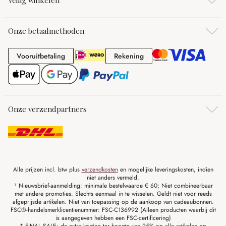
Veilig winkelen
Onze betaalmethoden
Vooruitbetaling
Rekening
Vooruitbetaling
Rekening
Onze verzendpartners
Alle prijzen incl. btw plus
verzendkosten
en mogelijke leveringskosten, indien
niet anders vermeld.
¹ Nieuwsbrief-aanmelding: minimale bestelwaarde € 60; Niet combineerbaar
met andere promoties. Slechts eenmaal in te wisselen. Geldt niet voor reeds
afgeprijsde artikelen. Niet van toepassing op de aankoop van cadeaubonnen.
FSC®-handelsmerklicentienummer: FSC-C136992 (Alleen producten waarbij dit
is aangegeven hebben een FSC-certificering)