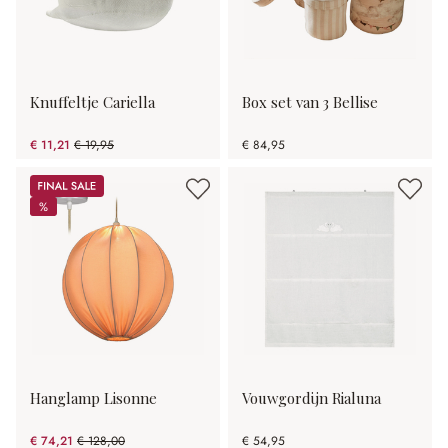
Knuffeltje Cariella
Box set van 3 Bellise
€ 11,21
€ 19,95
€ 84,95
(43.81% gespart)
Sale
%
%
Hanglamp Lisonne
Vouwgordijn Rialuna
€ 74,21
€ 128,00
€ 54,95
(42.02% gespart)