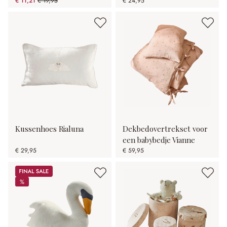
€ 11,21
€ 19,95
€ 24,95
(43.81% gespart)
Kussenhoes Rialuna
Dekbedovertrekset voor
een babybedje Vianne
€ 29,95
€ 59,95
Sale
%
%