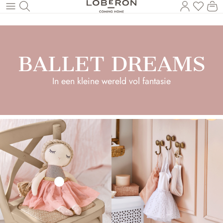
U heef
Wi
Naar de hoofdinhoud
BALLET DREAMS
In een kleine wereld vol fantasie