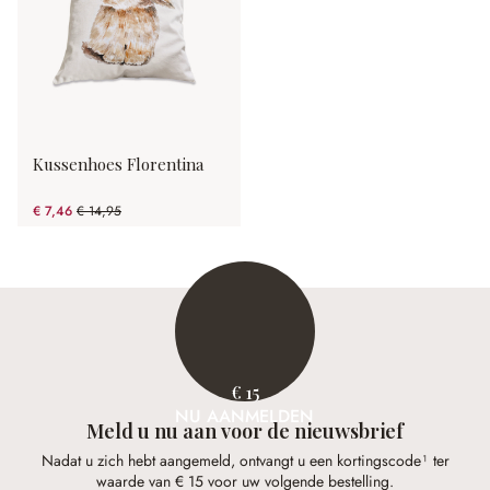
Kussenhoes Florentina
€ 7,46
€ 14,95
(50.1% gespart)
€ 15
NU AANMELDEN
Meld u nu aan voor de nieuwsbrief
Nadat u zich hebt aangemeld, ontvangt u een kortingscode¹ ter
waarde van € 15 voor uw volgende bestelling.