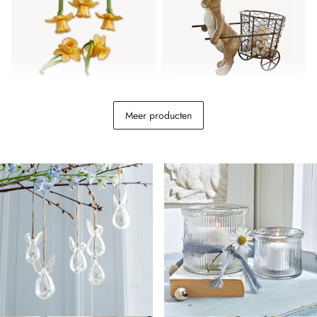
Hanger set van 5 Lozere
Paashaas Tadino
Meer producten
€ 14,95
€ 39,95