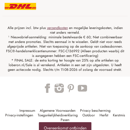
Alle prijzen incl. btw plus
verzendkosten
en mogelijke leveringskosten, indien
niet anders vermeld.
¹ Nieuwsbrief-aanmelding: minimale bestelwaarde € 60; Niet combineerbaar
met andere promoties. Slechts eenmaal in te wisselen. Geldt niet voor reeds
afgeprijsde artikelen. Niet van toepassing op de aankoop van cadeaubonnen.
FSC®-handelsmerklicentienummer: FSC-C136992 (Alleen producten waarbij dit
is aangegeven hebben een FSC-certificering)
* FINAL SALE: de extra korting ter hoogte van 25% op alle artikelen op
loberon.nl/Sale is al verrekend. Artikelen in een set zijn uitgesloten. U heeft
geen actiecode nodig. Slechts t/m 11-08-2026 of zolang de voorraad strekt.
Impressum
Algemene Voorwaarden
Privacy bescherming
Privacy-instellingen
Toegankelijkheidsverklaring
Outdoor
Herfst
Kerstmis
Pasen
Overeenkomst ontbinden