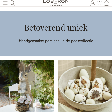
U heef
Wi
Naar de hoofdinhoud
Betoverend uniek
Handgemaakte pareltjes uit de paascollectie