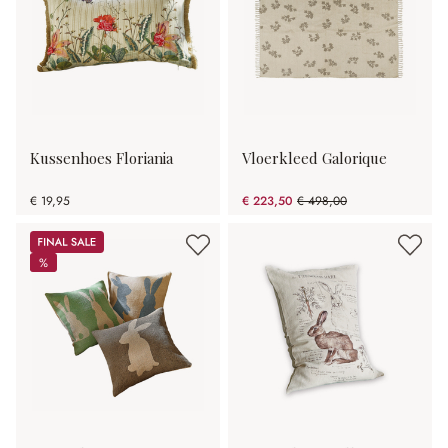
Kussenhoes Floriania
Vloerkleed Galorique
€ 19,95
€ 223,50
€ 498,00
(55.12% gespart)
Sale
%
%