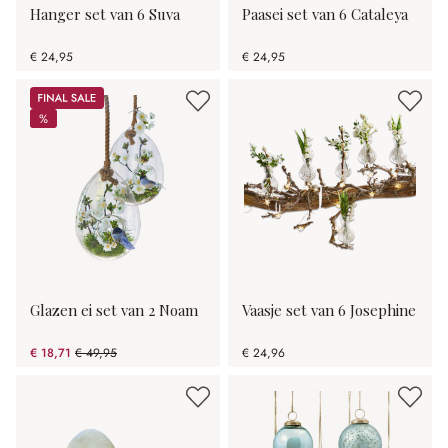
Hanger set van 6 Suva
Paasei set van 6 Cataleya
€ 24,95
€ 24,95
Sale
%
%
Glazen ei set van 2 Noam
Vaasje set van 6 Josephine
€ 18,71
€ 49,95
€ 24,96
(62.54% gespart)