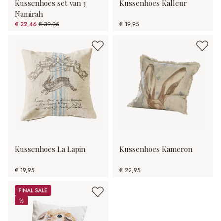
Kussenhoes set van 3
Kussenhoes Kalleur
Namirah
€ 22,46
€ 39,95
€ 19,95
(43.78% gespart)
Kussenhoes La Lapin
Kussenhoes Kameron
€ 19,95
€ 22,95
Sale
%
%