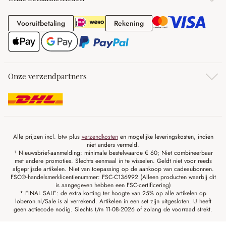
Vooruitbetaling
Rekening
Vooruitbetaling
Rekening
Onze verzendpartners
Alle prijzen incl. btw plus
verzendkosten
en mogelijke leveringskosten, indien
niet anders vermeld.
¹ Nieuwsbrief-aanmelding: minimale bestelwaarde € 60; Niet combineerbaar
met andere promoties. Slechts eenmaal in te wisselen. Geldt niet voor reeds
afgeprijsde artikelen. Niet van toepassing op de aankoop van cadeaubonnen.
FSC®-handelsmerklicentienummer: FSC-C136992 (Alleen producten waarbij dit
is aangegeven hebben een FSC-certificering)
* FINAL SALE: de extra korting ter hoogte van 25% op alle artikelen op
loberon.nl/Sale is al verrekend. Artikelen in een set zijn uitgesloten. U heeft
geen actiecode nodig. Slechts t/m 11-08-2026 of zolang de voorraad strekt.