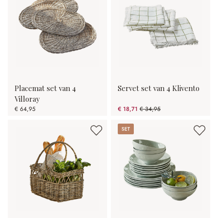
Placemat set van 4
Servet set van 4 Klivento
Villoray
€ 64,95
€ 18,71
€ 34,95
(46.47% gespart)
Set