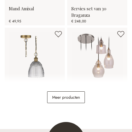
Mand Amixal
Servies set van 30
Braganza
€ 49,95
€ 248,00
Hanglamp Ervila
Hanglamp Pont du Clair
Meer producten
€ 98,95
€ 198,00