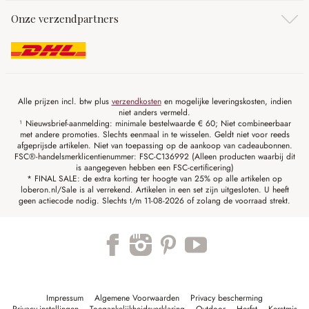
Onze verzendpartners
Alle prijzen incl. btw plus
verzendkosten
en mogelijke leveringskosten, indien
niet anders vermeld.
¹ Nieuwsbrief-aanmelding: minimale bestelwaarde € 60; Niet combineerbaar
met andere promoties. Slechts eenmaal in te wisselen. Geldt niet voor reeds
afgeprijsde artikelen. Niet van toepassing op de aankoop van cadeaubonnen.
FSC®-handelsmerklicentienummer: FSC-C136992 (Alleen producten waarbij dit
is aangegeven hebben een FSC-certificering)
* FINAL SALE: de extra korting ter hoogte van 25% op alle artikelen op
loberon.nl/Sale is al verrekend. Artikelen in een set zijn uitgesloten. U heeft
geen actiecode nodig. Slechts t/m 11-08-2026 of zolang de voorraad strekt.
Impressum
Algemene Voorwaarden
Privacy bescherming