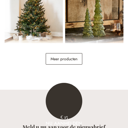
Kerstboom Franck
Ledkerstboom set van 2
Merrton
Meer producten
€ 298,00
€ 39,95
€ 15
NU AANMELDEN
Meld u nu aan voor de nieuwsbrief