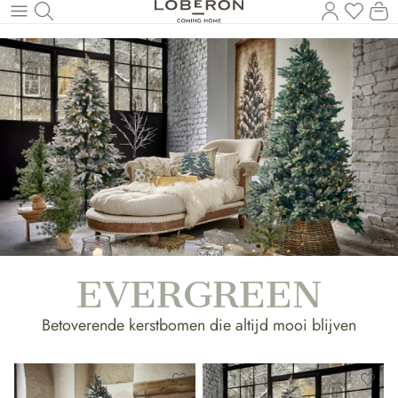
U heef
Wi
Naar de hoofdinhoud
EVERGREEN
Betoverende kerstbomen die altijd mooi blijven