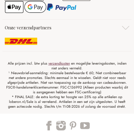
Onze verzendpartners
Alle prijzen incl. btw plus
verzendkosten
en mogelijke leveringskosten, indien
niet anders vermeld.
¹ Nieuwsbrief-aanmelding: minimale bestelwaarde € 60; Niet combineerbaar
met andere promoties. Slechts eenmaal in te wisselen. Geldt niet voor reeds
afgeprijsde artikelen. Niet van toepassing op de aankoop van cadeaubonnen.
FSC®-handelsmerklicentienummer: FSC-C136992 (Alleen producten waarbij dit
is aangegeven hebben een FSC-certificering)
* FINAL SALE: de extra korting ter hoogte van 25% op alle artikelen op
loberon.nl/Sale is al verrekend. Artikelen in een set zijn uitgesloten. U heeft
geen actiecode nodig. Slechts t/m 11-08-2026 of zolang de voorraad strekt.