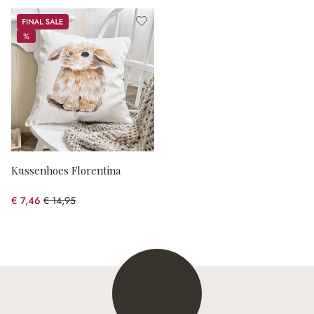
Sale
%
%
Kussenhoes Florentina
€ 7,46
€ 14,95
(50.1% gespart)