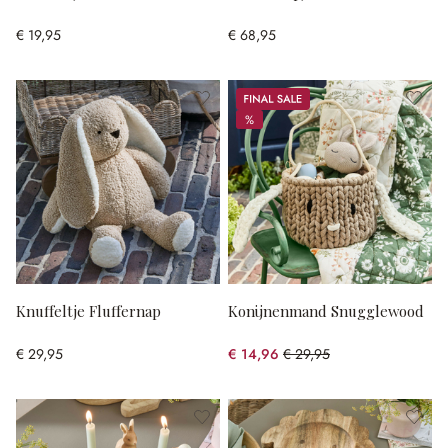
€ 19,95
€ 68,95
Sale
%
%
Knuffeltje Fluffernap
Konijnenmand Snugglewood
€ 29,95
€ 14,96
€ 29,95
(50.05% gespart)