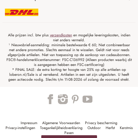
Alle prijzen incl. btw plus
verzendkosten
en mogelijke leveringskosten, indien
niet anders vermeld.
¹ Nieuwsbrief-aanmelding: minimale bestelwaarde € 60; Niet combineerbaar
met andere promoties. Slechts eenmaal in te wisselen. Geldt niet voor reeds
afgeprijsde artikelen. Niet van toepassing op de aankoop van cadeaubonnen.
FSC®-handelsmerklicentienummer: FSC-C136992 (Alleen producten waarbij dit
is aangegeven hebben een FSC-certificering)
* FINAL SALE: de extra korting ter hoogte van 25% op alle artikelen op
loberon.nl/Sale is al verrekend. Artikelen in een set zijn uitgesloten. U heeft
geen actiecode nodig. Slechts t/m 11-08-2026 of zolang de voorraad strekt.
Impressum
Algemene Voorwaarden
Privacy bescherming
Privacy-instellingen
Toegankelijkheidsverklaring
Outdoor
Herfst
Kerstmis
Pasen