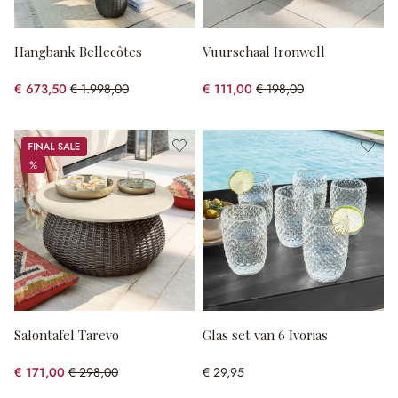
Hangbank Bellecôtes
Vuurschaal Ironwell
€ 673,50
€ 1.998,00
€ 111,00
€ 198,00
(66.29% gespart)
(43.94% gespart)
Sale
%
%
Salontafel Tarevo
Glas set van 6 Ivorias
€ 171,00
€ 298,00
€ 29,95
(42.62% gespart)