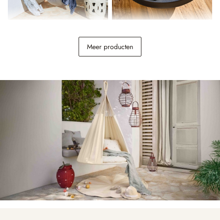
Hangstoel Leano
Windlichtje set van 5 Novalio
Meer producten
€ 54,95
€ 19,95