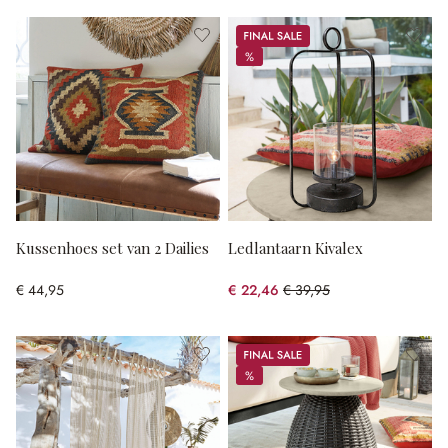
Sale
%
%
Kussenhoes set van 2 Dailies
Ledlantaarn Kivalex
€ 44,95
€ 22,46
€ 39,95
(43.78% gespart)
Sale
%
%