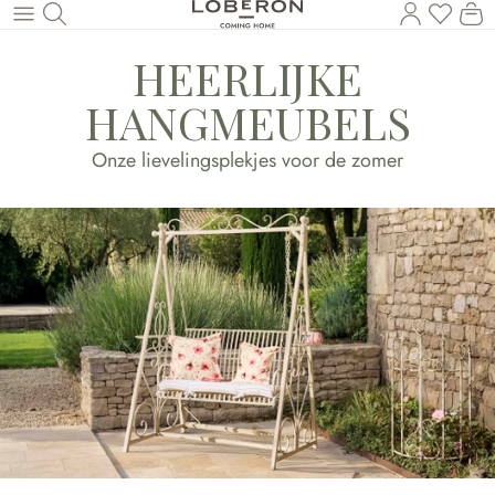
U heef
Wi
Naar de hoofdinhoud
HEERLIJKE
HANGMEUBELS
Onze lievelingsplekjes voor de zomer