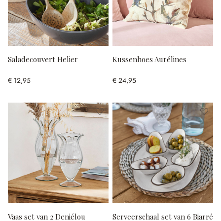
Saladecouvert Helier
Kussenhoes Aurélines
€ 12,95
€ 24,95
Vaas set van 2 Deniélou
Serveerschaal set van 6 Biarré