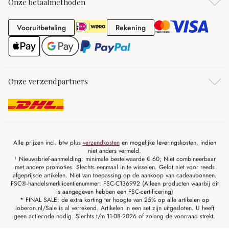
Onze betaalmethoden
Vooruitbetaling
Rekening
Vooruitbetaling
Rekening
Onze verzendpartners
Alle prijzen incl. btw plus
verzendkosten
en mogelijke leveringskosten, indien
niet anders vermeld.
¹ Nieuwsbrief-aanmelding: minimale bestelwaarde € 60; Niet combineerbaar
met andere promoties. Slechts eenmaal in te wisselen. Geldt niet voor reeds
afgeprijsde artikelen. Niet van toepassing op de aankoop van cadeaubonnen.
FSC®-handelsmerklicentienummer: FSC-C136992 (Alleen producten waarbij dit
is aangegeven hebben een FSC-certificering)
* FINAL SALE: de extra korting ter hoogte van 25% op alle artikelen op
loberon.nl/Sale is al verrekend. Artikelen in een set zijn uitgesloten. U heeft
geen actiecode nodig. Slechts t/m 11-08-2026 of zolang de voorraad strekt.