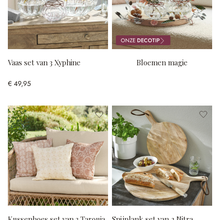
ONZE
DECOTIP
Vaas set van 3 Xyphine
Bloemen magie
€ 49,95
Kussenhoes set van 3 Tarouja
Snijplank set van 2 Nitra