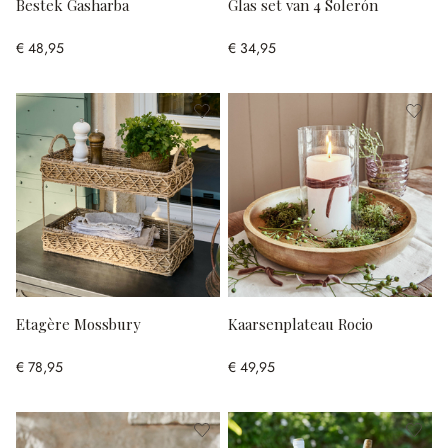
Bestek Gasharba
Glas set van 4 Solerón
€ 48,95
€ 34,95
Etagère Mossbury
Kaarsenplateau Rocio
€ 78,95
€ 49,95