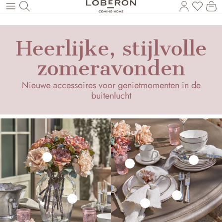
U heef
Wi
Naar de hoofdinhoud
Heerlijke, stijlvolle
zomeravonden
Nieuwe accessoires voor genietmomenten in de
buitenlucht