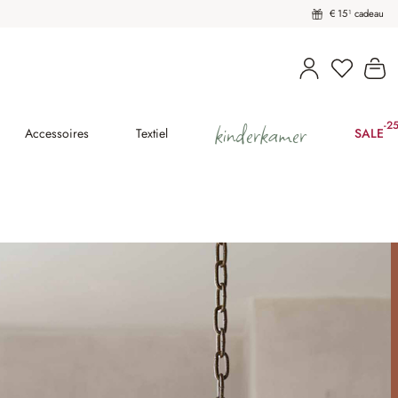
€ 15¹ cadeau
U heeft 
Wi
kinderkamer
-2
(25
Accessoires
Textiel
SALE