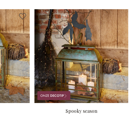
ONZE
DECOTIP
Spooky season