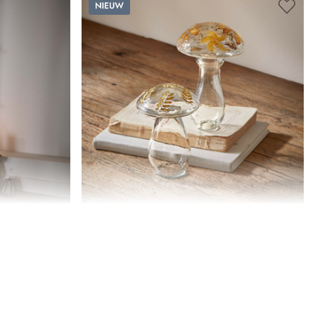
Nieuw
alebassen,
Sierpaddenstoel set van 2 Émurise
vel
€ 24,95