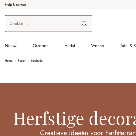
Hulp & contact
r de hoofdinhoud
Ga naar zoeken
Ga naar de hoofdnavigatie
Nieuw
Outdoor
Herfst
Wonen
Tafel & 
Home
Footer
Inspiratie
Herfstige decor
Creatieve ideeën voor herfstarr