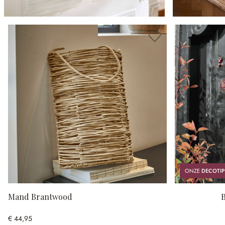
ONZE
DECOTIP
Mand Brantwood
B
€ 44,95