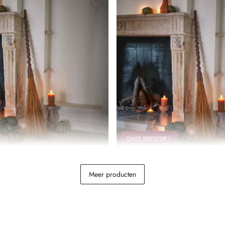
ONZE
DECOTIP
bezem Maerlinna
Een betoverende haard: k
Meer producten
kaarsen en kippen