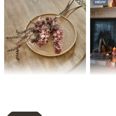
Nieuw
Sierboeket Frinalor
Decoratieve 
€ 39,95
€ 49,95