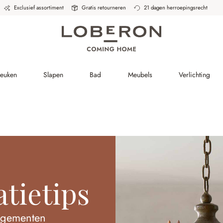
Exclusief assortiment
Gratis retourneren
21 dagen herroepingsrecht
Keuken
Slapen
Bad
Meubels
Verlichting
atietips
angementen