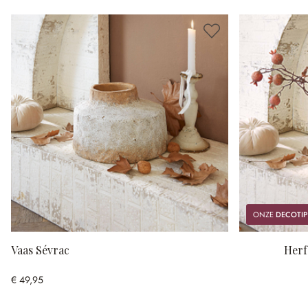
ONZE
DECOTIP
Vaas Sévrac
Herf
€ 49,95