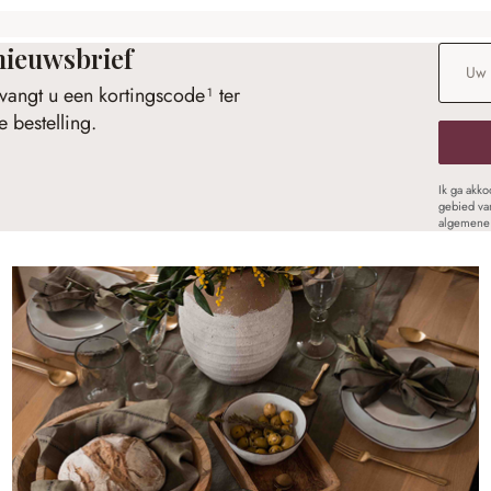
nieuwsbrief
E-maila
vangt u een kortingscode¹ ter
 bestelling.
Ik ga akk
gebied va
algemene 