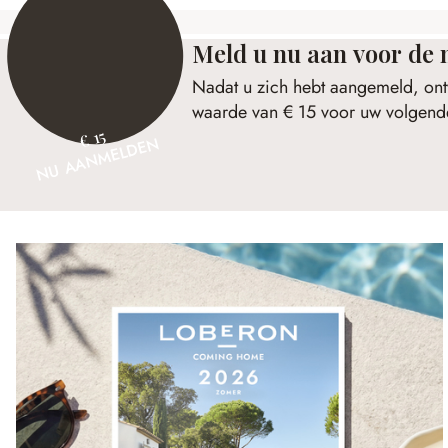
Meld u nu aan voor de 
Nadat u zich hebt aangemeld, ont
waarde van € 15 voor uw volgende
€ 15
NU AANMELDEN