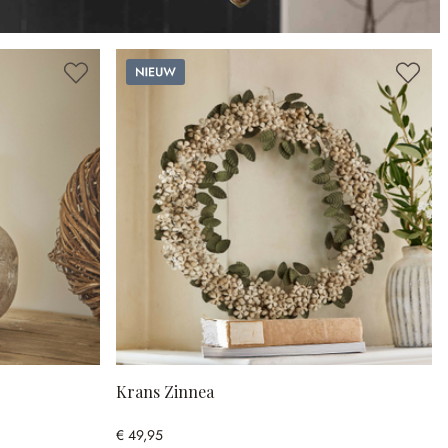
Nieuw
Krans Zinnea
€ 49,95