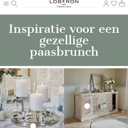
U heef
Wi
Naar de hoofdinhoud
Inspiratie voor een
gezellige
paasbrunch