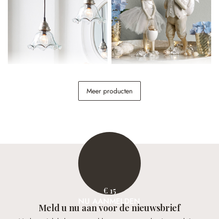
Hanglamp Noelle
Haas set van 2 Perpignan
Meer producten
€ 34,95
€ 34,95
€ 15
NU AANMELDEN
Meld u nu aan voor de nieuwsbrief