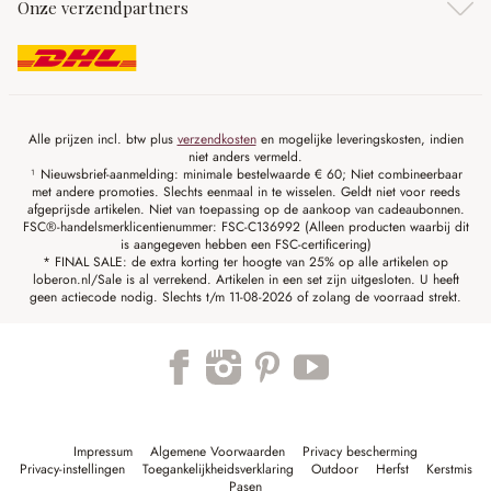
Onze verzendpartners
Alle prijzen incl. btw plus
verzendkosten
en mogelijke leveringskosten, indien
niet anders vermeld.
¹ Nieuwsbrief-aanmelding: minimale bestelwaarde € 60; Niet combineerbaar
met andere promoties. Slechts eenmaal in te wisselen. Geldt niet voor reeds
afgeprijsde artikelen. Niet van toepassing op de aankoop van cadeaubonnen.
FSC®-handelsmerklicentienummer: FSC-C136992 (Alleen producten waarbij dit
is aangegeven hebben een FSC-certificering)
* FINAL SALE: de extra korting ter hoogte van 25% op alle artikelen op
loberon.nl/Sale is al verrekend. Artikelen in een set zijn uitgesloten. U heeft
geen actiecode nodig. Slechts t/m 11-08-2026 of zolang de voorraad strekt.
Impressum
Algemene Voorwaarden
Privacy bescherming
Privacy-instellingen
Toegankelijkheidsverklaring
Outdoor
Herfst
Kerstmis
Pasen