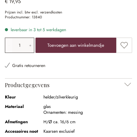
€ 19,95
Prijzen incl. btw excl. verzendkosten
Productnummer:
13840
leverbaar in 3 tot 5 werkdagen
Producthoeveelheid: voer de gewenste waarde in of gebr
Toevoe
Toevoegen aan winkelmandje
Gratis retourneren
Productgegevens
Kleur
helder/zilverkleurig
Materiaal
glas
Ornamenten:
messing
Afmetingen
H/Ø ca. 16/6 cm
Accessoires noot
Kaarsen exclusief