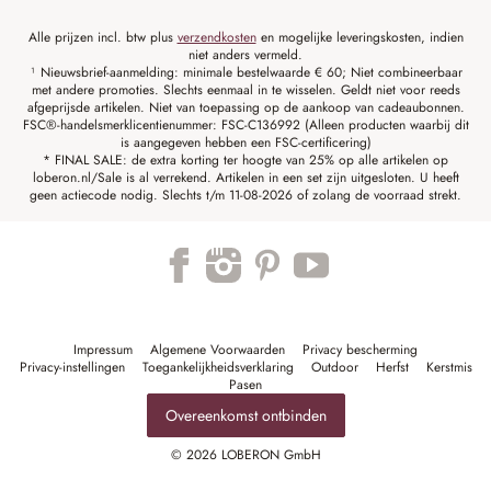
Alle prijzen incl. btw plus
verzendkosten
en mogelijke leveringskosten, indien
niet anders vermeld.
¹ Nieuwsbrief-aanmelding: minimale bestelwaarde € 60; Niet combineerbaar
met andere promoties. Slechts eenmaal in te wisselen. Geldt niet voor reeds
afgeprijsde artikelen. Niet van toepassing op de aankoop van cadeaubonnen.
FSC®-handelsmerklicentienummer: FSC-C136992 (Alleen producten waarbij dit
is aangegeven hebben een FSC-certificering)
* FINAL SALE: de extra korting ter hoogte van 25% op alle artikelen op
loberon.nl/Sale is al verrekend. Artikelen in een set zijn uitgesloten. U heeft
geen actiecode nodig. Slechts t/m 11-08-2026 of zolang de voorraad strekt.
Impressum
Algemene Voorwaarden
Privacy bescherming
Privacy-instellingen
Toegankelijkheidsverklaring
Outdoor
Herfst
Kerstmis
Pasen
Overeenkomst ontbinden
© 2026 LOBERON GmbH