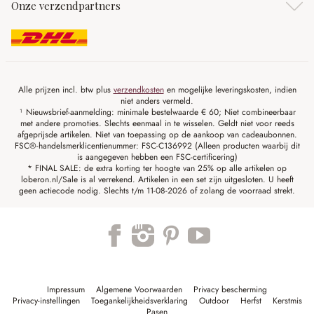
Onze verzendpartners
Alle prijzen incl. btw plus
verzendkosten
en mogelijke leveringskosten, indien
niet anders vermeld.
¹ Nieuwsbrief-aanmelding: minimale bestelwaarde € 60; Niet combineerbaar
met andere promoties. Slechts eenmaal in te wisselen. Geldt niet voor reeds
afgeprijsde artikelen. Niet van toepassing op de aankoop van cadeaubonnen.
FSC®-handelsmerklicentienummer: FSC-C136992 (Alleen producten waarbij dit
is aangegeven hebben een FSC-certificering)
* FINAL SALE: de extra korting ter hoogte van 25% op alle artikelen op
loberon.nl/Sale is al verrekend. Artikelen in een set zijn uitgesloten. U heeft
geen actiecode nodig. Slechts t/m 11-08-2026 of zolang de voorraad strekt.
Impressum
Algemene Voorwaarden
Privacy bescherming
Privacy-instellingen
Toegankelijkheidsverklaring
Outdoor
Herfst
Kerstmis
Pasen