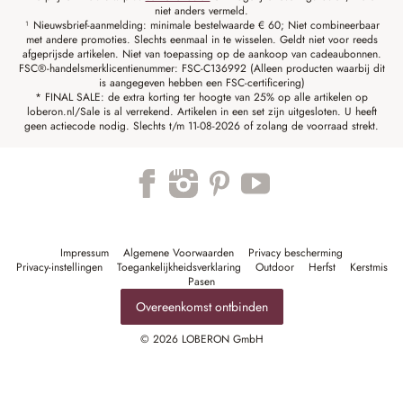
niet anders vermeld.
¹ Nieuwsbrief-aanmelding: minimale bestelwaarde € 60; Niet combineerbaar
met andere promoties. Slechts eenmaal in te wisselen. Geldt niet voor reeds
afgeprijsde artikelen. Niet van toepassing op de aankoop van cadeaubonnen.
FSC®-handelsmerklicentienummer: FSC-C136992 (Alleen producten waarbij dit
is aangegeven hebben een FSC-certificering)
* FINAL SALE: de extra korting ter hoogte van 25% op alle artikelen op
loberon.nl/Sale is al verrekend. Artikelen in een set zijn uitgesloten. U heeft
geen actiecode nodig. Slechts t/m 11-08-2026 of zolang de voorraad strekt.
Impressum
Algemene Voorwaarden
Privacy bescherming
Privacy-instellingen
Toegankelijkheidsverklaring
Outdoor
Herfst
Kerstmis
Pasen
Overeenkomst ontbinden
© 2026 LOBERON GmbH