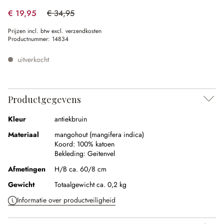
€ 19,95
€ 34,95
(42.92% gespart)
Prijzen incl. btw excl. verzendkosten
Productnummer:
14834
uitverkocht
Productgegevens
Kleur
antiekbruin
Materiaal
mangohout (mangifera indica)
Koord:
100% katoen
Bekleding:
Geitenvel
Afmetingen
H/B ca. 60/8 cm
Gewicht
Totaalgewicht ca. 0,2 kg
Informatie over productveiligheid