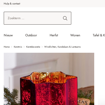
Hulp & contact
r de hoofdinhoud
Ga naar zoeken
Ga naar de hoofdnavigatie
Nieuw
Outdoor
Herfst
Wonen
Tafel & 
Home
Kerstmis
Kerstdecoratie
Windlichten, Kandelaars & Lantaarns