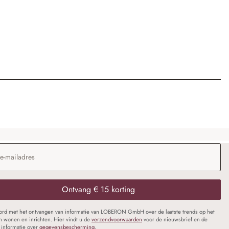
dres
*
Ontvang € 15 korting
oord met het ontvangen van informatie van LOBERON GmbH over de laatste trends op het
n wonen en inrichten. Hier vindt u de
verzendvoorwaarden
voor de nieuwsbrief en de
informatie over
gegevensbescherming
.