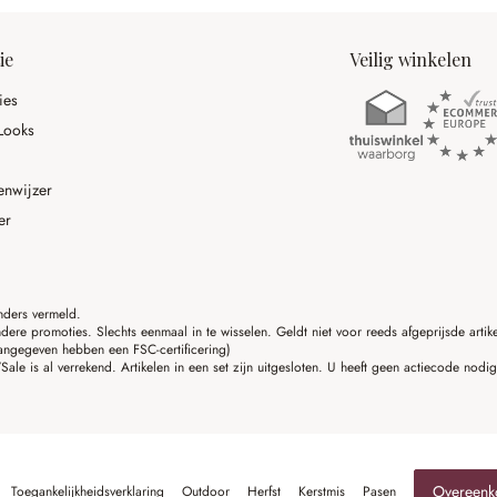
ie
Veilig winkelen
ies
Looks
enwijzer
er
anders vermeld.
ere promoties. Slechts eenmaal in te wisselen. Geldt niet voor reeds afgeprijsde art
angegeven hebben een FSC-certificering)
ale is al verrekend. Artikelen in een set zijn uitgesloten. U heeft geen actiecode nodi
Overeenk
Toegankelijkheidsverklaring
Outdoor
Herfst
Kerstmis
Pasen