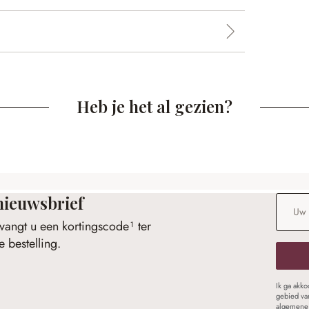
Heb je het al gezien?
nieuwsbrief
E-maila
vangt u een kortingscode¹ ter
 bestelling.
Ik ga akk
gebied va
algemene 