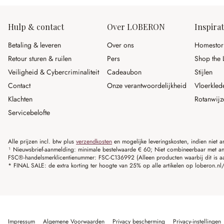
Hulp & contact
Over LOBERON
Inspirat
Betaling & leveren
Over ons
Homestor
Retour sturen & ruilen
Pers
Shop the 
Veiligheid & Cybercriminaliteit
Cadeaubon
Stijlen
Contact
Onze verantwoordelijkheid
Vloerkled
Klachten
Rotanwijz
Servicebelofte
Alle prijzen incl. btw plus
verzendkosten
en mogelijke leveringskosten, indien niet 
¹ Nieuwsbrief-aanmelding: minimale bestelwaarde € 60; Niet combineerbaar met and
FSC®-handelsmerklicentienummer: FSC-C136992 (Alleen producten waarbij dit is a
* FINAL SALE: de extra korting ter hoogte van 25% op alle artikelen op loberon.nl/S
Impressum
Algemene Voorwaarden
Privacy bescherming
Privacy-instellingen