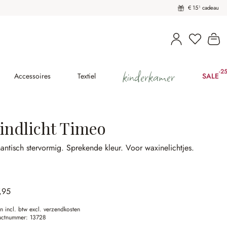
€ 15¹ cadeau
U heeft 
Wi
kinderkamer
-2
(25
Accessoires
Textiel
SALE
indlicht Timeo
antisch stervormig.
Sprekende kleur.
Voor waxinelichtjes.
,95
en incl. btw excl. verzendkosten
uctnummer:
13728