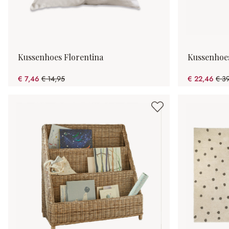
Kussenhoes Florentina
Kussenhoes
€ 7,46
€ 14,95
€ 22,46
€ 3
(50.1% gespart)
(43.