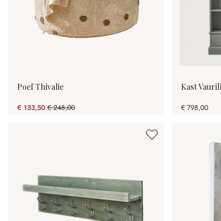
Poef Thivalie
Kast Vauril
€ 133,50
€ 248,00
€ 798,00
(46.17% gespart)