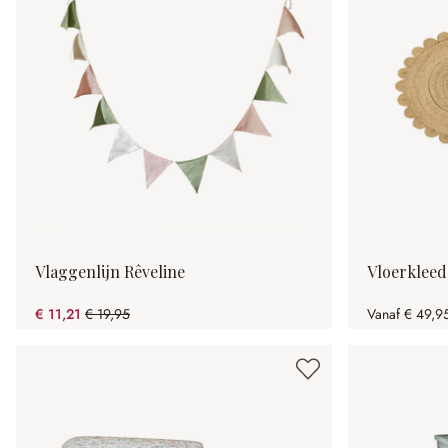
Vlaggenlijn Rêveline
Vloerkleed
€ 11,21
€ 19,95
Vanaf
€ 49,9
(43.81% gespart)