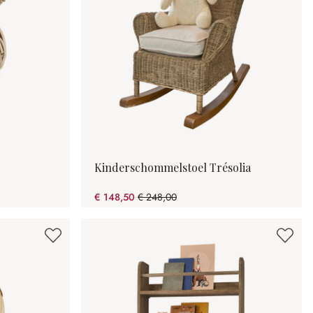
Kinderschommelstoel Trésolia
€ 148,50
€ 248,00
(40.12% gespart)