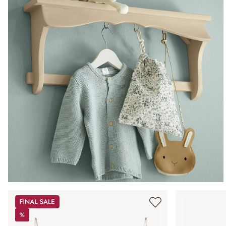
Sale
%
%