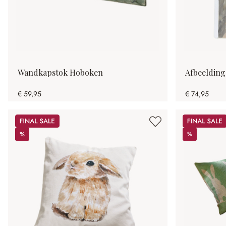
Wandkapstok Hoboken
Afbeeldin
€ 59,95
€ 74,95
Sale
Sale
%
%
%
%