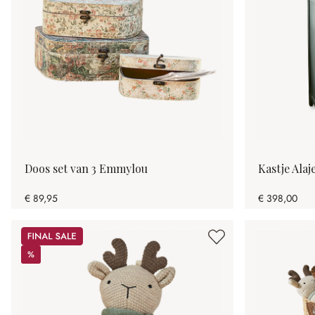
Doos set van 3 Emmylou
Kastje Alaj
€ 89,95
€ 398,00
Sale
%
%