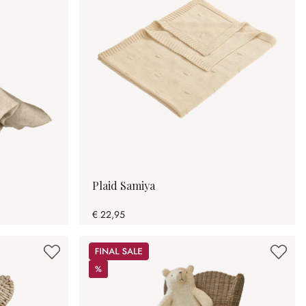
Plaid Samiya
€ 22,95
Sale
%
%