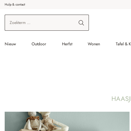
Hulp & contact
r de hoofdinhoud
Ga naar zoeken
Ga naar de hoofdnavigatie
Nieuw
Outdoor
Herfst
Wonen
Tafel & 
HAASJ