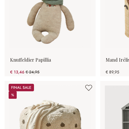
Knuffeldier Papillia
Mand Iréli
€ 13,46
€ 24,95
€ 89,95
(46.05% gespart)
Sale
%
%