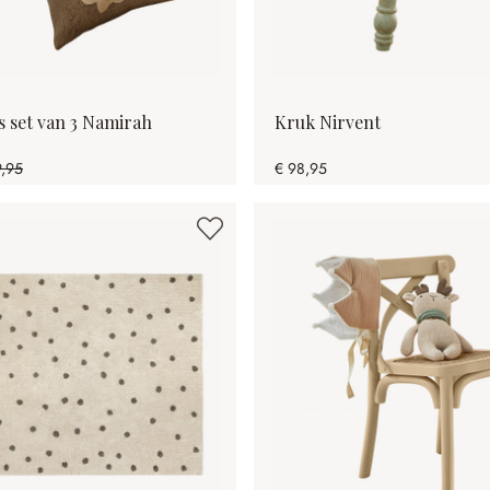
 set van 3 Namirah
Kruk Nirvent
9,95
€ 98,95
78% gespart)