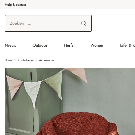
Hulp & contact
r de hoofdinhoud
Ga naar zoeken
Ga naar de hoofdnavigatie
Nieuw
Outdoor
Herfst
Wonen
Tafel & 
Home
Kinderkamer
Accessoires