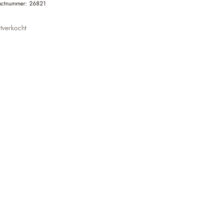
uctnummer:
26821
tverkocht