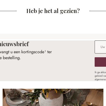
Heb je het al gezien?
nieuwsbrief
E-maila
vangt u een kortingscode¹ ter
 bestelling.
Ik ga akk
gebied va
algemene 