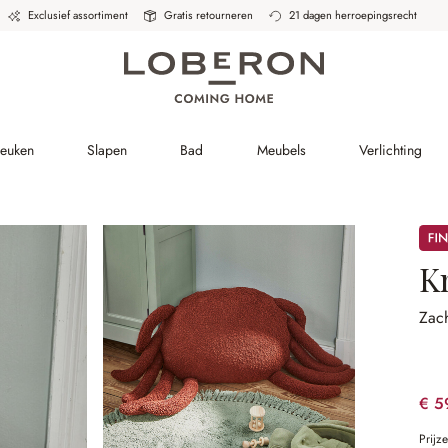
Exclusief assortiment
Gratis retourneren
21 dagen herroepingsrecht
Keuken
Slapen
Bad
Meubels
Verlichting
Sale
K
Zach
€ 5
Prijz