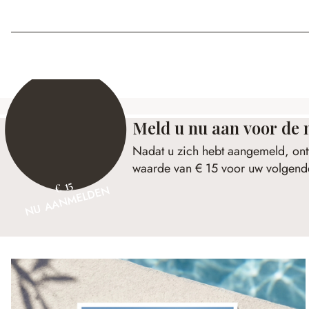
Meld u nu aan voor de 
Nadat u zich hebt aangemeld, ont
waarde van € 15 voor uw volgende
€ 15
NU AANMELDEN