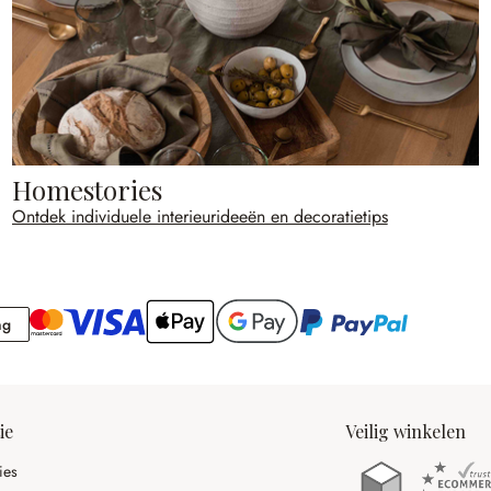
Homestories
Ontdek individuele interieurideeën en decoratietips
Rekening
ng
ie
Veilig winkelen
ies