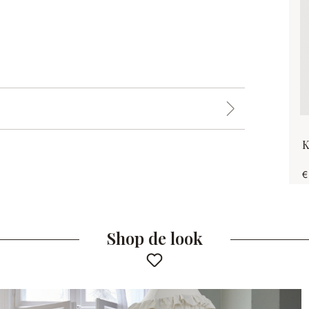
K
€
Shop de look