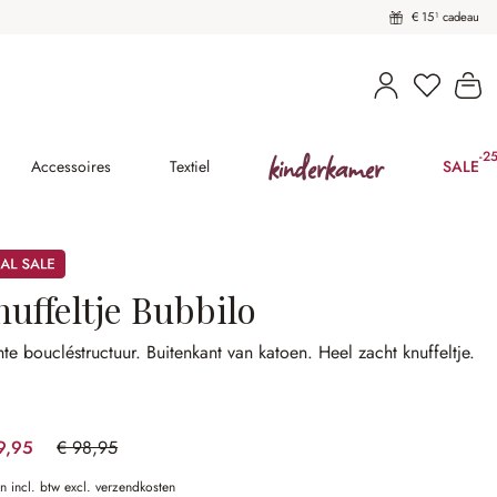
€ 15¹ cadeau
U heeft 
Wi
kinderkamer
-2
(25
Accessoires
Textiel
SALE
nuffeltje Bubbilo
te boucléstructuur.
Buitenkant van katoen.
Heel zacht knuffeltje.
9,95
€ 98,95
(39.41% gespart)
en incl. btw excl. verzendkosten