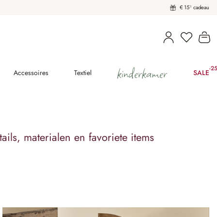
€ 15¹ cadeau
U heeft 
Wi
kinderkamer
-2
(25
Accessoires
Textiel
SALE
ils, materialen en favoriete items