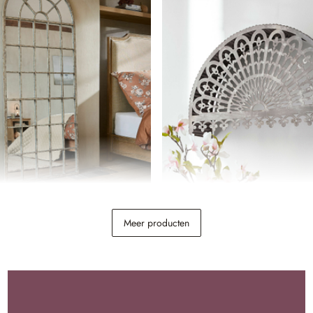
le
Wandornament Belméran
Meer producten
€ 98,95