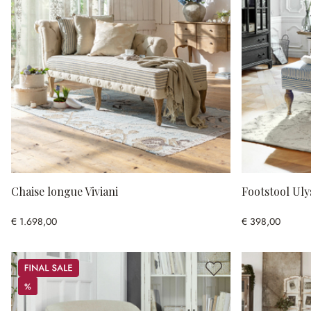
Chaise longue Viviani
Footstool Uly
€ 1.698,00
€ 398,00
Sale
%
%