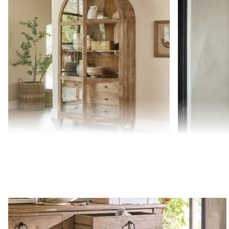
Kast Winscombe
Spiegel Pariel
€ 1.198,00
€ 298,00