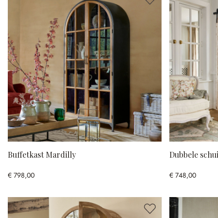
Buffetkast Mardilly
Dubbele schu
€ 798,00
€ 748,00