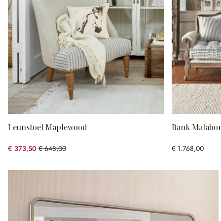
Leunstoel Maplewood
Bank Malabo
€ 373,50
€ 648,00
€ 1.768,00
(42.36% gespart)