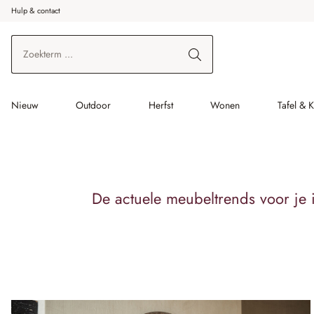
Hulp & contact
r de hoofdinhoud
Ga naar zoeken
Ga naar de hoofdnavigatie
Nieuw
Outdoor
Herfst
Wonen
Tafel & 
De actuele meubeltrends voor je i