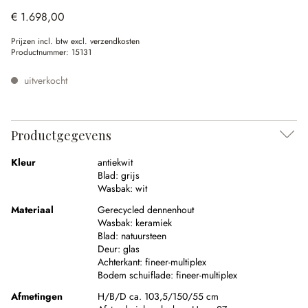
€ 1.698,00
Prijzen incl. btw excl. verzendkosten
Productnummer:
15131
uitverkocht
Productgegevens
Kleur
antiekwit
Blad:
grijs
Wasbak:
wit
Materiaal
Gerecycled dennenhout
Wasbak:
keramiek
Blad:
natuursteen
Deur:
glas
Achterkant:
fineer-multiplex
Bodem schuiflade:
fineer-multiplex
Afmetingen
H/B/D ca. 103,5/150/55 cm