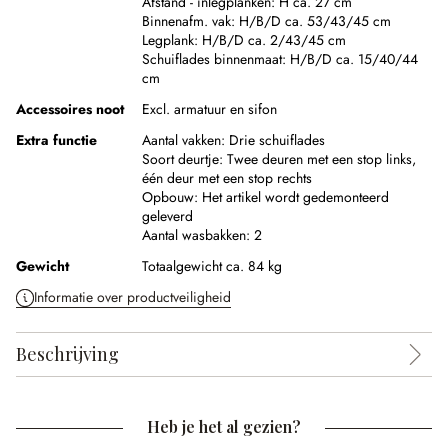
Afstand - inlegplanken:
H ca. 27 cm
Binnenafm. vak:
H/B/D ca. 53/43/45 cm
Legplank:
H/B/D ca. 2/43/45 cm
Schuiflades binnenmaat:
H/B/D ca. 15/40/44
cm
Accessoires noot
Excl. armatuur en sifon
Extra functie
Aantal vakken:
Drie schuiflades
Soort deurtje:
Twee deuren met een stop links,
één deur met een stop rechts
Opbouw:
Het artikel wordt gedemonteerd
geleverd
Aantal wasbakken:
2
Gewicht
Totaalgewicht ca. 84 kg
Informatie over productveiligheid
Beschrijving
Heb je het al gezien?