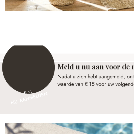
Meld u nu aan voor de 
Nadat u zich hebt aangemeld, ont
waarde van € 15 voor uw volgende
€ 15
NU AANMELDEN