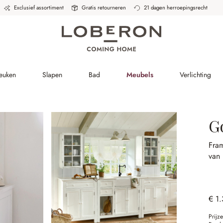
Exclusief assortiment
Gratis retourneren
21 dagen herroepingsrecht
Keuken
Slapen
Bad
Meubels
Verlichting
G
Fra
van
€ 1
Prijz