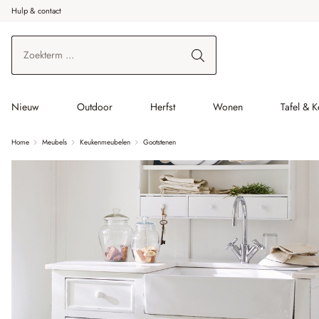
Hulp & contact
r de hoofdinhoud
Ga naar zoeken
Ga naar de hoofdnavigatie
Nieuw
Outdoor
Herfst
Wonen
Tafel & 
Home
Meubels
Keukenmeubelen
Gootstenen