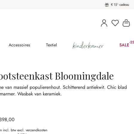
€ 15¹ cadeau
U heeft 
Wi
kinderkamer
-2
(2
Accessoires
Textiel
SALE
ootsteenkast Bloomingdale
me van massief populierenhout.
Schitterend antiekwit.
Chic blad
 marmer.
Wasbak van keramiek.
.398,00
en incl. btw excl. verzendkosten