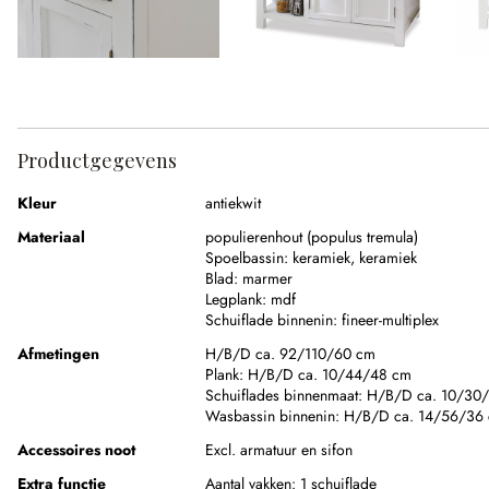
Productgegevens
Kleur
antiekwit
Materiaal
populierenhout (populus tremula)
Spoelbassin:
keramiek
,
keramiek
Blad:
marmer
Legplank:
mdf
Schuiflade binnenin:
fineer-multiplex
Afmetingen
H/B/D ca. 92/110/60 cm
Plank:
H/B/D ca. 10/44/48 cm
Schuiflades binnenmaat:
H/B/D ca. 10/30
Wasbassin binnenin:
H/B/D ca. 14/56/36
Accessoires noot
Excl. armatuur en sifon
Extra functie
Aantal vakken:
1 schuiflade