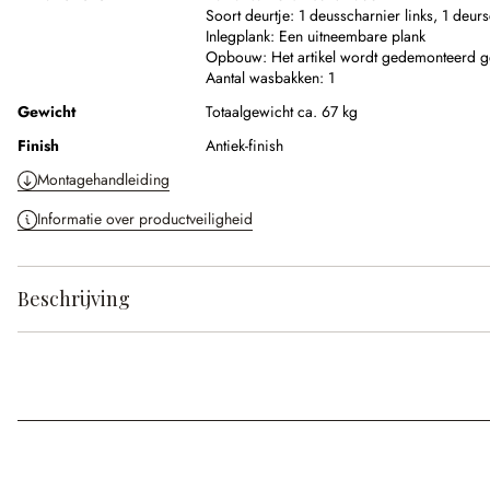
Soort deurtje:
1 deusscharnier links, 1 deurs
Inlegplank:
Een uitneembare plank
Opbouw:
Het artikel wordt gedemonteerd g
Aantal wasbakken:
1
Gewicht
Totaalgewicht ca. 67 kg
Finish
Antiek-finish
Montagehandleiding
Informatie over productveiligheid
Beschrijving