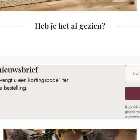
Heb je het al gezien?
nieuwsbrief
E-maila
vangt u een kortingscode¹ ter
 bestelling.
Ik ga akk
gebied va
algemene 