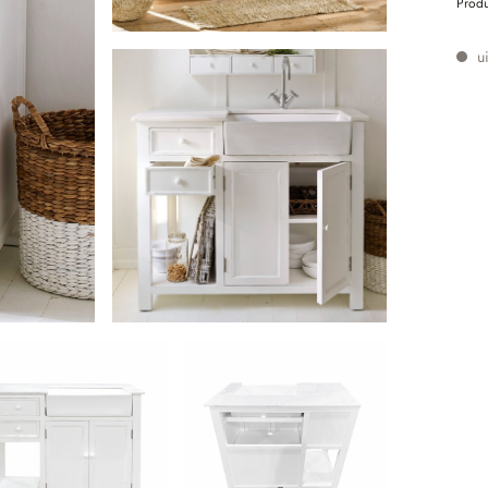
Prod
ui