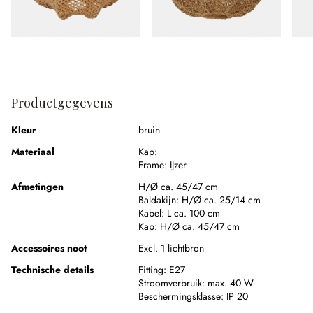
Productgegevens
Kleur
bruin
Materiaal
Kap:
Frame:
IJzer
Afmetingen
H/Ø ca. 45/47 cm
Baldakijn:
H/Ø ca. 25/14 cm
Kabel:
L ca. 100 cm
Kap:
H/Ø ca. 45/47 cm
Accessoires noot
Excl. 1 lichtbron
Technische details
Fitting:
E27
Stroomverbruik:
max. 40 W
Beschermingsklasse:
IP 20