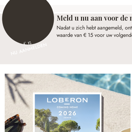
Meld u nu aan voor de 
Nadat u zich hebt aangemeld, ont
waarde van € 15 voor uw volgende
€ 15
NU AANMELDEN