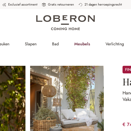
Exclusief assortiment
Gratis retourneren
21 dagen herroepingsrecht
Keuken
Slapen
Bad
Meubels
Verlichting
Sale
H
Hand
Vaka
€ 7