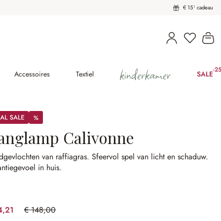
€ 15¹ cadeau
U heeft 
Wi
kinderkamer
-2
(2
Accessoires
Textiel
SALE
%
%
anglamp Calivonne
gevlochten van raffiagras.
Sfeervol spel van licht en schaduw.
ntiegevoel in huis.
4,21
€ 148,00
(49.86% gespart)