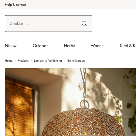
Hulp & contact
r de hoofdinhoud
Ga naar zoeken
Ga naar de hoofdnavigatie
Nieuw
Outdoor
Herfst
Wonen
Tafel & 
Home
Meubels
Lampen & Verlichting
Buitenlampen