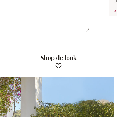
H
€
Shop de look