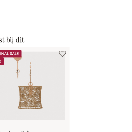
t bij dit
le
%
%