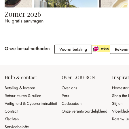
Zomer 2026
Nu gratis aanvragen
Onze betaalmethoden
Vooruitbetaling
Vooruitbetaling
Rekeni
Hulp & contact
Over LOBERON
Inspirat
Betaling & leveren
Over ons
Homestor
Retour sturen & ruilen
Pers
Shop the 
Veiligheid & Cybercriminaliteit
Cadeaubon
Stijlen
Contact
Onze verantwoordelijkheid
Vloerkled
Klachten
Rotanwijz
Servicebelofte