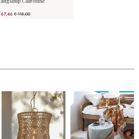
anglamp Calivonne
 67,46
€ 118,00
(42.83% gespart)