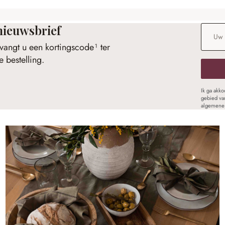
nieuwsbrief
E-maila
vangt u een kortingscode¹ ter
 bestelling.
Ik ga akk
gebied va
algemene 