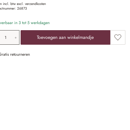
en incl. btw excl. verzendkosten
uctnummer:
26873
verbaar in 3 tot 5 werkdagen
oducthoeveelheid: voer de gewenste waarde 
Toevoe
Toevoegen aan winkelmandje
Gratis retourneren