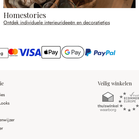
Homestories
Ontdek individuele interieurideeën en decoratietips
Rekening
ng
ie
Veilig winkelen
ies
Looks
enwijzer
er