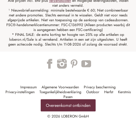
Alle prijzen incl. btw plus
verzendkosten
en mogelijke leveringskosten, indien
niet anders vermeld.
¹ Nieuwsbrief-aanmelding: minimale bestelwaarde € 60; Niet combineerbaar
met andere promoties. Slechts eenmaal in te wisselen. Geldt niet voor reeds
afgeprijsde artikelen. Niet van toepassing op de aankoop van cadeaubonnen.
FSC®-handelsmerklicentienummer: FSC-C136992 (Alleen producten waarbij dit
is aangegeven hebben een FSC-certificering)
* FINAL SALE: de extra korting ter hoogte van 25% op alle artikelen op
loberon.nl/Sale is al verrekend. Artikelen in een set zijn uitgesloten. U heeft
geen actiecode nodig. Slechts t/m 11-08-2026 of zolang de voorraad strekt.
Impressum
Algemene Voorwaarden
Privacy bescherming
Privacy-instellingen
Toegankelijkheidsverklaring
Outdoor
Herfst
Kerstmis
Pasen
Overeenkomst ontbinden
© 2026 LOBERON GmbH